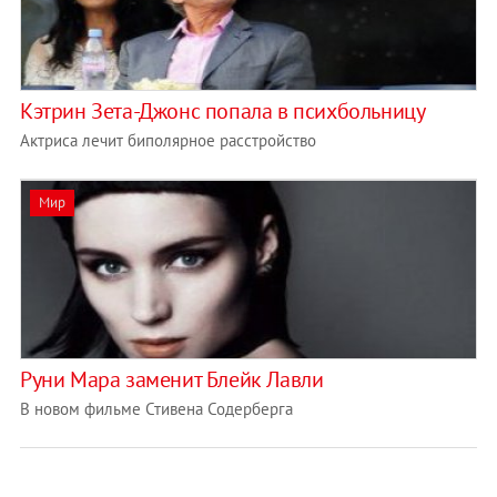
Кэтрин Зета-Джонс попала в психбольницу
Актриса лечит биполярное расстройство
Мир
Руни Мара заменит Блейк Лавли
В новом фильме Стивена Содерберга