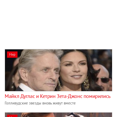
Мир
Майкл Дуглас и Кетрин Зета-Джонс помирились
Голливудские звезды вновь живут вместе