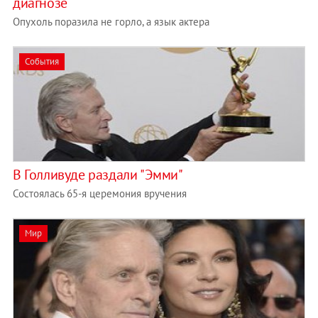
диагнозе
Опухоль поразила не горло, а язык актера
События
В Голливуде раздали "Эмми"
Состоялась 65-я церемония вручения
Мир