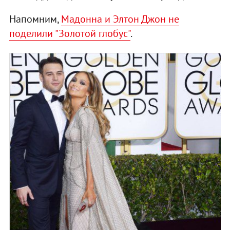
Напомним,
Мадонна и Элтон Джон не
поделили "Золотой глобус"
.