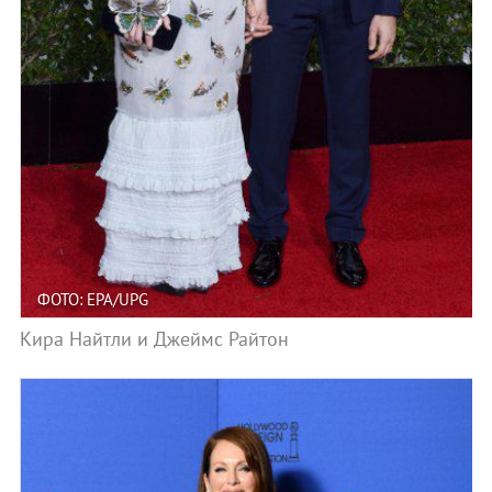
ФОТО: EPA/UPG
Кира Найтли и Джеймс Райтон