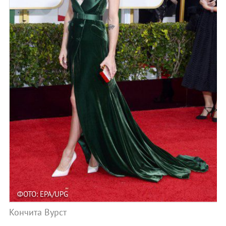
ФОТО: EPA/UPG
Кончита Вурст