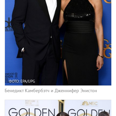
ФОТО: EPA/UPG
Бенедикт Камбербэтч и Дженнифер Энистон