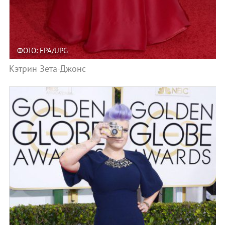
ФОТО: EPA/UPG
Кэтрин Зета-Джонс