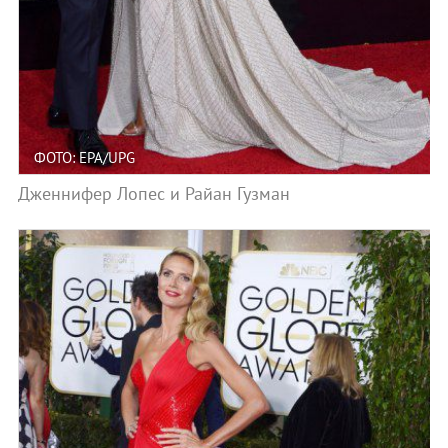
ФОТО: EPA/UPG
Дженнифер Лопес и Райан Гузман