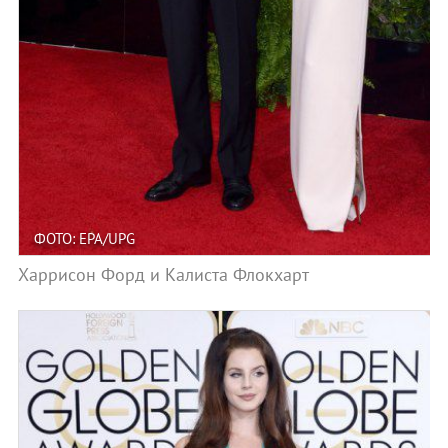
ФОТО: EPA/UPG
Харрисон Форд и Калиста Флокхарт