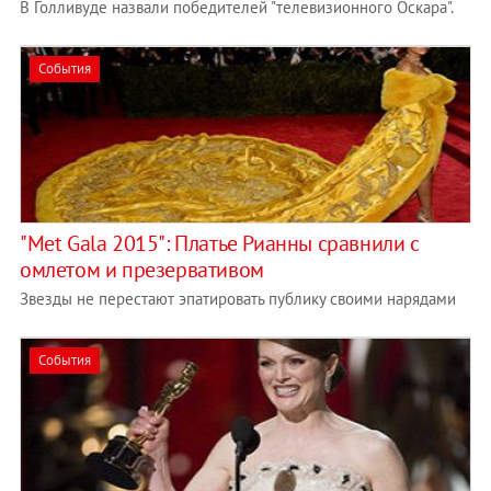
В Голливуде назвали победителей "телевизионного Оскара".
События
"Met Gala 2015": Платье Рианны сравнили с
омлетом и презервативом
Звезды не перестают эпатировать публику своими нарядами
События