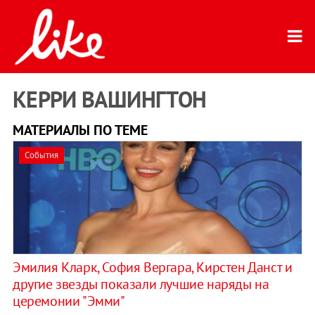
КЕРРИ ВАШИНГТОН
МАТЕРИАЛЫ ПО ТЕМЕ
События
Эмилия Кларк, София Вергара, Кирстен Данст и
другие звезды показали лучшие наряды на
церемонии "Эмми"