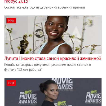
глобус 2015"
Состоялась ежегодная церемония вручения премии
Мир
Лупита Нионго стала самой красивой женщиной
Кенийская актриса получила признание после съемок в
фильме "12 лет рабства"
Мир