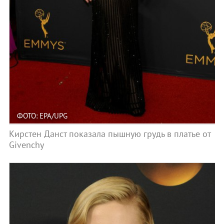
ФОТО: EPA/UPG
Кирстен Данст показала пышную грудь в платье от
Givenchy