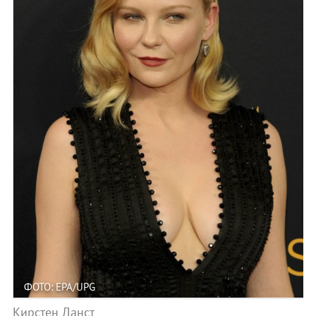
ФОТО: EPA/UPG
Кирстен Данст