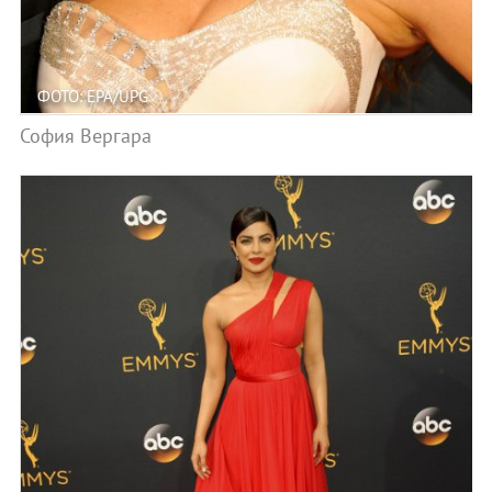
ФОТО: EPA/UPG
София Вергара