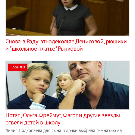
Снова в Раду: этнодекольте Денисовой, рюшики
и "школьное платье" Рычковой
События
Потап, Ольга Фреймут, Фагот и другие звезды
отвели детей в школу
Лилия Подкопаева для сына и дочки выбрала гимназию на