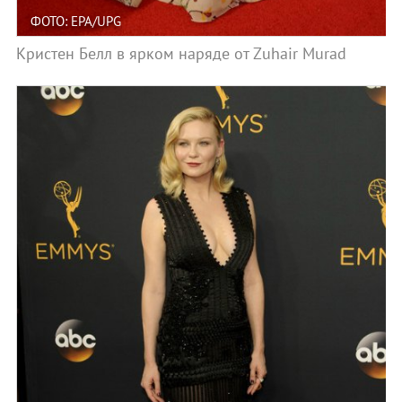
ФОТО: EPA/UPG
Кристен Белл в ярком наряде от Zuhair Murad