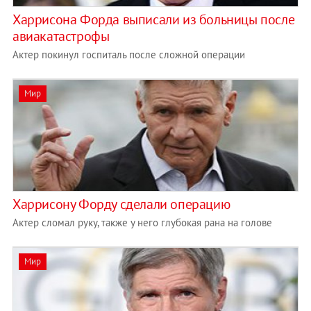
Харрисона Форда выписали из больницы после
авиакатастрофы
Актер покинул госпиталь после сложной операции
Мир
Харрисону Форду сделали операцию
Актер сломал руку, также у него глубокая рана на голове
Мир