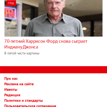
Мир
70-летний Харрисон Форд снова сыграет
Индиану Джонса
В пятой части картины
Про нас
Реклама на сайте
Ивенты
Редакция
Политики и стандарты
Пользовательское соглашение