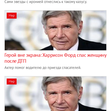
Сами звезды с иронией отнеслись к такому казусу.
Мир
Герой вне экрана: Харрисон Форд спас женщину
после ДТП
Актер помог водителю до приезда спасателей.
Мир