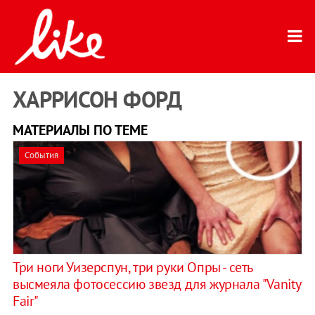
ХАРРИСОН ФОРД
МАТЕРИАЛЫ ПО ТЕМЕ
События
Три ноги Уизерспун, три руки Опры - сеть
высмеяла фотосессию звезд для журнала "Vanity
Fair"