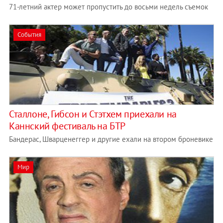
71-летний актер может пропустить до восьми недель съемок
События
Сталлоне, Гибсон и Стэтхем приехали на
Каннский фестиваль на БТР
Бандерас, Шварценеггер и другие ехали на втором броневике
Мир