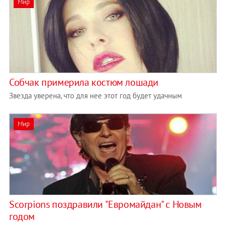
Мир
Собчак примерила костюм лошади
Звезда уверена, что для нее этот год будет удачным
Мир
Scorpions поздравили "Евромайдан" с Новым
годом