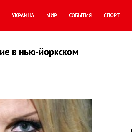
УКРАИНА
МИР
СОБЫТИЯ
СПОРТ
тие в нью-йоркском