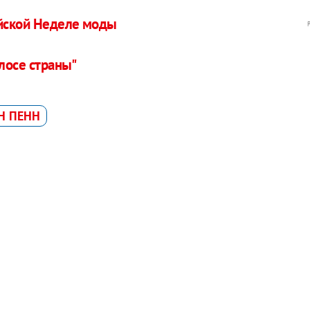
ийской Неделе моды
олосе страны"
Н ПЕНН