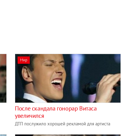
Мир
После скандала гонорар Витаса
увеличился
ДТП послужило хорошей рекламой для артиста