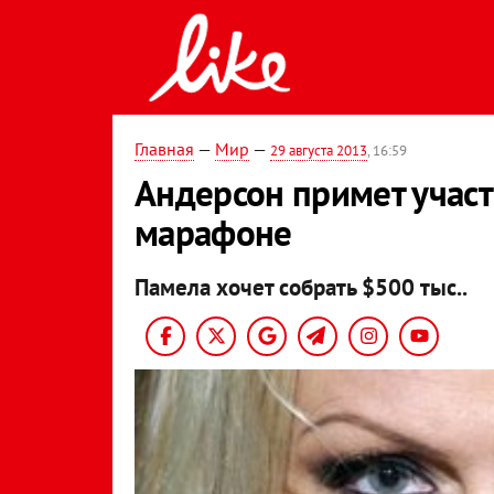
Главная
—
Мир
—
29 августа 2013
, 16:59
Андерсон примет учас
марафоне
Памела хочет собрать $500 тыс..