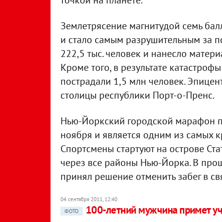
точкой на планете.
Землетрясение магнитудой семь бал
и стало самым разрушительным за по
222,5 тыс. человек и нанесло матери
Кроме того, в результате катастрофы
пострадали 1,5 млн человек. Эпицент
столицы республики Порт-о-Пренс.
Нью-Йоркский городской марафон п
ноября и является одним из самых 
Спортсмены стартуют на острове Ста
через все районы Нью-Йорка. В про
принял решение отменить забег в свя
04 сентября 2011, 12:40
100-летний мужчина примет уч
ФОТО