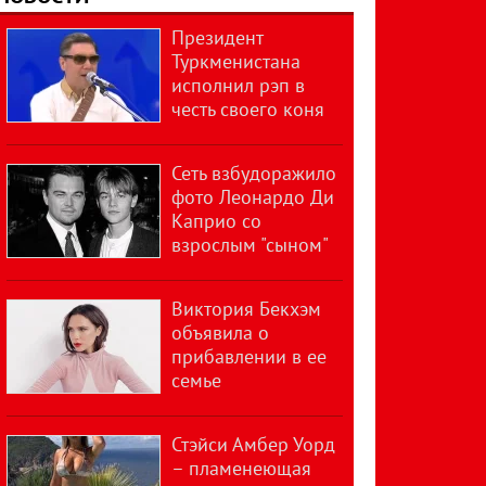
Президент
Туркменистана
исполнил рэп в
честь своего коня
Сеть взбудоражило
фото Леонардо Ди
Каприо со
взрослым "сыном"
Виктория Бекхэм
объявила о
прибавлении в ее
семье
Стэйси Амбер Уорд
– пламенеющая