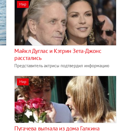
Мир
Майкл Дуглас и Кэтрин Зета-Джонс
расстались
Представитель актрисы подтвердил информацию
Мир
Пугачева выгнала из дома Галкина