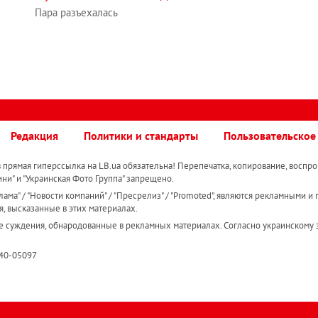
Пара разъехалась
Редакция
Политики и стандарты
Пользовательское
прямая гиперссылка на LB.ua обязательна! Перепечатка, копирование, воспро
ини" и "Украинская Фото Группа" запрещено.
ама" / "Новости компаний" / "Пресрелиз" / "Promoted", являются рекламными и 
я, высказанные в этих материалах.
е суждения, обнародованные в рекламных материалах. Согласно украинскому з
R40-05097