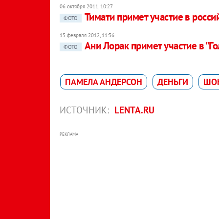
06 октября 2011, 10:27
Тимати примет участие в росс
ФОТО
15 февраля 2012, 11:36
Ани Лорак примет участие в "Г
ФОТО
ПАМЕЛА АНДЕРСОН
ДЕНЬГИ
ШО
ИСТОЧНИК:
LENTA.RU
РЕКЛАМА