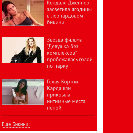
Кендалл Дженнер
засветила ягодицы
в леопардовом
бикини
Звезда фильма
"Девушка без
комплексов"
пробежалась голой
по парку
Голая Кортни
Кардашян
прикрыла
интимные места
пеной
Еще Бикини!