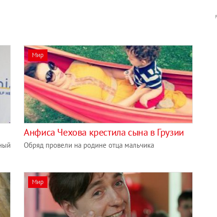
Мир
Анфиса Чехова крестила сына в Грузии
нный
Обряд провели на родине отца мальчика
Мир