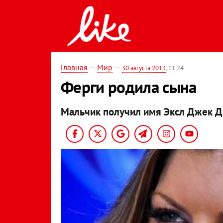
Главная
—
Мир
—
30 августа 2013
, 11:24
Ферги родила сына
Мальчик получил имя Эксл Джек 