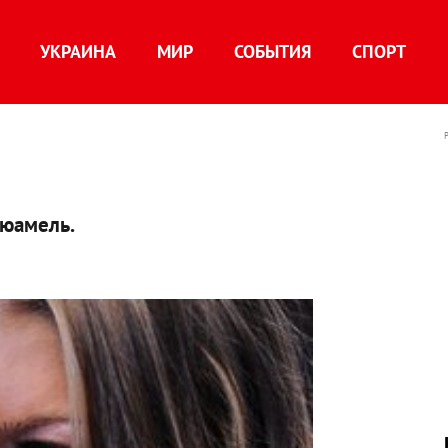
УКРАИНА
МИР
СОБЫТИЯ
СПОРТ
Дюамель.