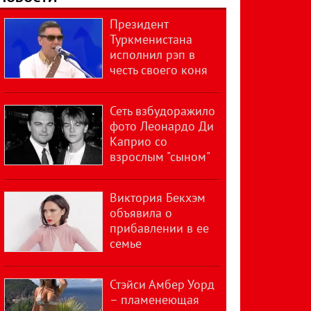
Президент
Туркменистана
исполнил рэп в
честь своего коня
Сеть взбудоражило
фото Леонардо Ди
Каприо со
взрослым "сыном"
Виктория Бекхэм
объявила о
прибавлении в ее
семье
Стэйси Амбер Уорд
– пламенеющая