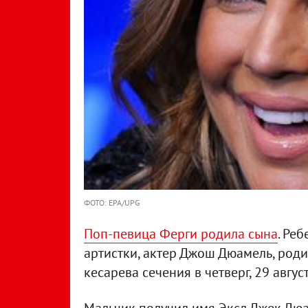
ФОТО: EPA/UPG
Поп-певица Ферги родила сына
. Ре
артистки, актер Джош Дюамель, род
кесарева сечения в четверг, 29 август