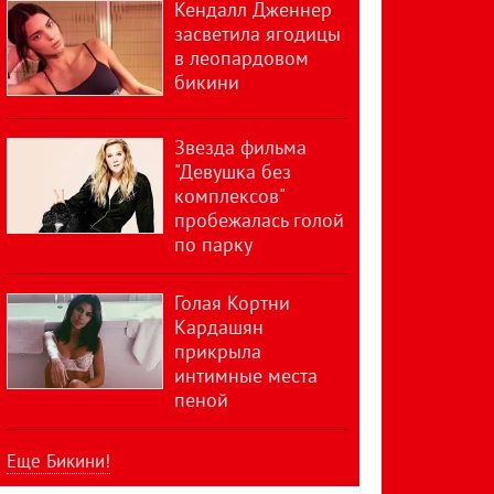
Кендалл Дженнер
засветила ягодицы
в леопардовом
бикини
Звезда фильма
"Девушка без
комплексов"
пробежалась голой
по парку
Голая Кортни
Кардашян
прикрыла
интимные места
пеной
Еще Бикини!