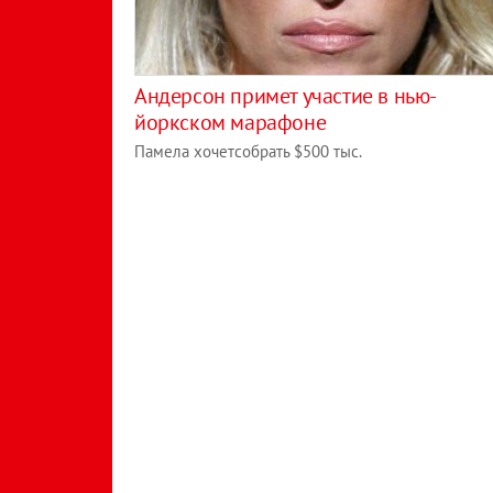
Андерсон примет участие в нью-
йоркском марафоне
Памела хочетсобрать $500 тыс.