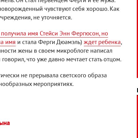
ель. Он стал первенцем Ферги и ее мужа.
новорожденный чувствуют себя хорошо. Как
чреждения, не уточняется.
 получила имя Стейси Энн Фергюсон, но
ла имя
и стала Ферги Дюамэль)
ждет ребенка
,
енности жены в своем микроблоге написал
говорил, что уже давно мечтает стать отцом.
ически не прерывала светского образа
знообразных мероприятиях.
сына