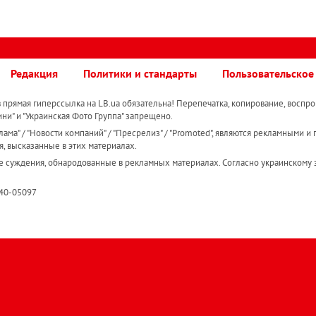
Редакция
Политики и стандарты
Пользовательское
прямая гиперссылка на LB.ua обязательна! Перепечатка, копирование, воспро
ини" и "Украинская Фото Группа" запрещено.
ама" / "Новости компаний" / "Пресрелиз" / "Promoted", являются рекламными и 
я, высказанные в этих материалах.
е суждения, обнародованные в рекламных материалах. Согласно украинскому з
R40-05097