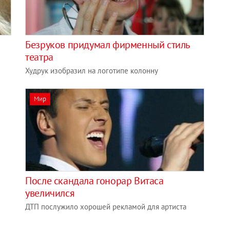
Безруков придумал фирменный стиль
театра
Худрук изобразил на логотипе колонну
Мир
После скандала гонорар Витаса
увеличился
ДТП послужило хорошей рекламой для артиста