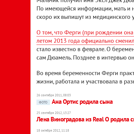
Мальчик получил имя Эксл Джек Дюам
По имеющейся информации, мать и 
скоро их выпишут из медицинского у
О том, что Ферги (при рождении она
летом 2013 года официально смени
стало известно в феврале. О берем
сам Дюамель. Позднее в интервью он 
Во время беременности Ферги практ
жизни, работала и участвовала в ра
26 сентября 2011, 08:03
Ана Ортис родила сына
ФОТО
25 сентября 2012, 13:27
Лена Виноградова из Real O родила 
18 октября 2012, 11:18