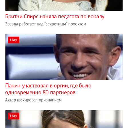
Бритни Спирс наняла педагога по вокалу
Звезда работает над "секретным" проектом
Мир
Панин участвовал в оргии, где было
одновременно 80 партнеров
Актер шокировал признанием
Мир