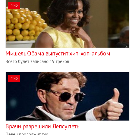
Мир
Мишель Обама выпустит хип-хоп-альбом
Всего будет записано 19 треков
Мир
Врачи разрешили Лепсу петь
Певец продолжит тур