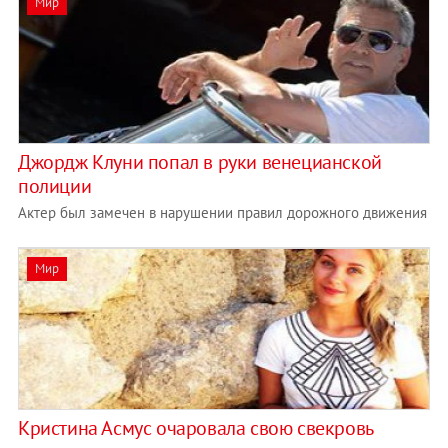
Мир
Джордж Клуни попал в руки венецианской
полиции
Актер был замечен в нарушении правил дорожного движения
Мир
Кристина Асмус очаровала свою свекровь