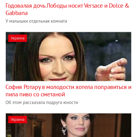
Годовалая дочь Лободы носит Versace и Dolce &
Gabbana
У малышки отдельная комната
Украина
София Ротару в молодости хотела поправиться и
пила пиво со сметаной
Об этом рассказала подруга юности
Украина