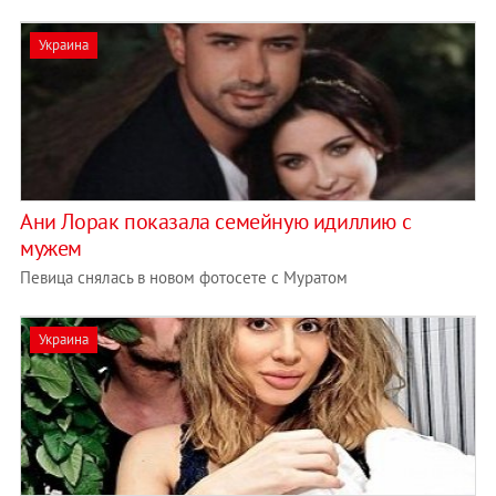
Украина
Ани Лорак показала семейную идиллию с
мужем
Певица снялась в новом фотосете с Муратом
Украина