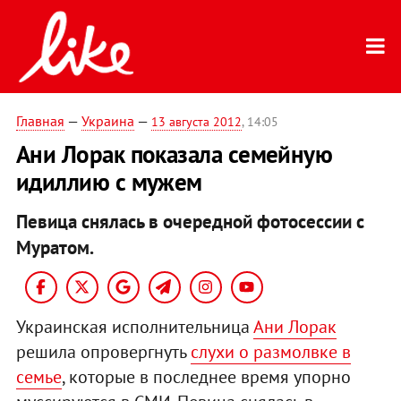
Главная
—
Украина
—
13 августа 2012
, 14:05
Ани Лорак показала семейную
идиллию с мужем
Певица снялась в очередной фотосессии с
Муратом.
Украинская исполнительница
Ани Лорак
решила опровергнуть
слухи о размолвке в
семье
, которые в последнее время упорно