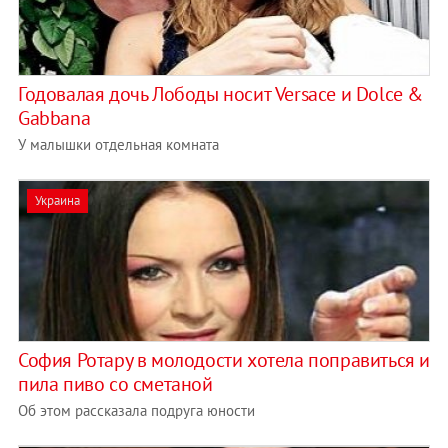
Годовалая дочь Лободы носит Versace и Dolce &
Gabbana
У малышки отдельная комната
Украина
София Ротару в молодости хотела поправиться и
пила пиво со сметаной
Об этом рассказала подруга юности