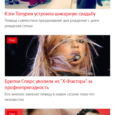
Кэти Топурия устроила шикарную свадьбу
Певица совместила празднование дня рождения с днем
рождения семьи
Мир
Бритни Спирс уволили из "Х-Фактора" за
профнепригодность
Кто именно заменит певицу в новом сезоне пока что
неизвестно
Мир