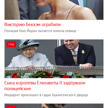
Викторию Бекхэм ограбили
Полиция Нью-Йорка пытается помочь певице
Мир
Сына королевы Елизаветы II задержали
полицейские
Инцидент произошел в садах Букингемского дворца