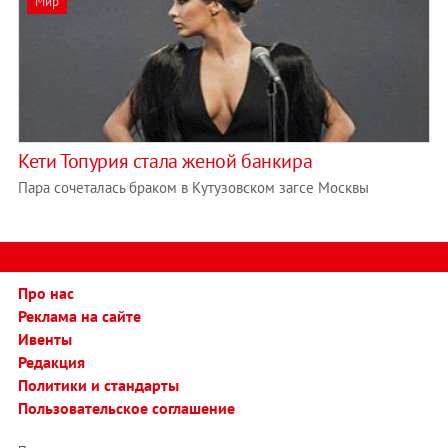
Мир
Кети Топурия стала женой банкира
Пара сочеталась браком в Кутузовском загсе Москвы
Про нас
Реклама на сайте
Ивенты
Редакция
Политики и стандарты
Пользовательское соглашение