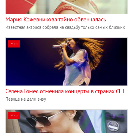
Мария Кожевникова тайно обвенчалась
Известная актриса собрала на свадьбу только самых близких
Мир
Селена Гомес отменила концерты в странах СНГ
Певице не дали визу
Мир