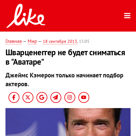
Главная
—
Мир
—
18 сентября 2013
, 15:05
Шварценеггер не будет сниматься
в "Аватаре"
Джеймс Кэмерон только начинает подбор
актеров.