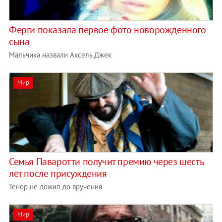
Ферги показала первое фото новорожденного
сына
Мальчика назвали Аксель Джек
Мир
Семья Паваротти получит премию через шесть
лет после присуждения
Тенор не дожил до вручения
Мир