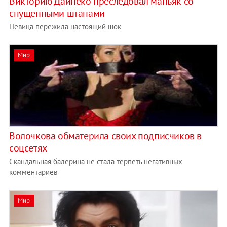
Викторию Дайнеко преследовал маньяк со
спущенными штанами
Певица пережила настоящий шок
Мир
Волочкова обматерила своих подписчиков в
соцсетях
Скандальная балерина не стала терпеть негативных
комментариев
Мир