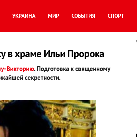
УКРАИНА
МИР
СОБЫТИЯ
СПОРТ
у в храме Ильи Пророка
лу-Викторию
. Подготовка к священному
рожайшей секретности.