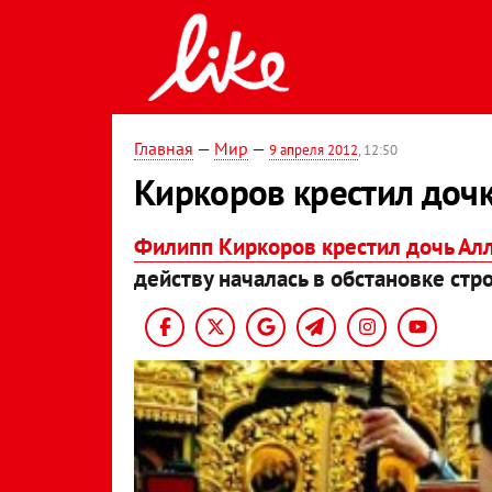
Главная
—
Мир
—
9 апреля 2012
, 12:50
Киркоров крестил дочк
Филипп Киркоров крестил дочь Ал
действу началась в обстановке ст