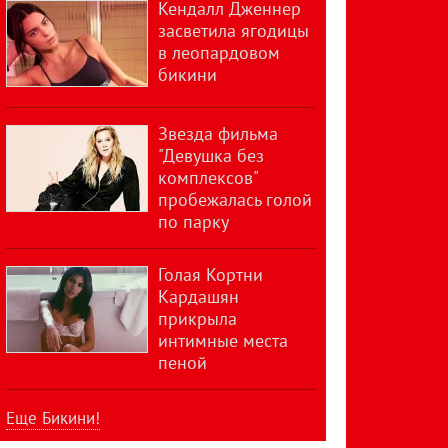
Кендалл Дженнер
засветила ягодицы
в леопардовом
бикини
Звезда фильма
"Девушка без
комплексов"
пробежалась голой
по парку
Голая Кортни
Кардашян
прикрыла
интимные места
пеной
Еще Бикини!