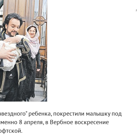
.RU
звездного" ребенка, покрестили малышку под
 именно 8 апреля, в Вербное воскресение
офтской.