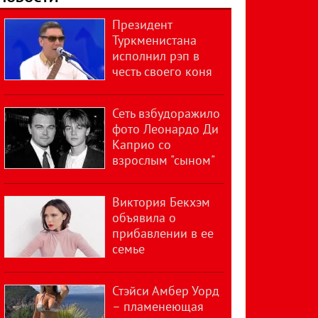
Президент
Туркменистана
исполнил рэп в
честь своего коня
Сеть взбудоражило
фото Леонардо Ди
Каприо со
взрослым "сыном"
Виктория Бекхэм
объявила о
прибавлении в ее
семье
Стэйси Амбер Уорд
– пламенеющая