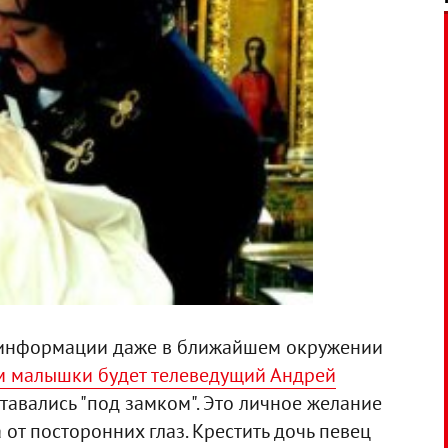
и информации даже в ближайшем окружении
м малышки будет телеведущий Андрей
ставались "под замком". Это личное желание
 от посторонних глаз. Крестить дочь певец