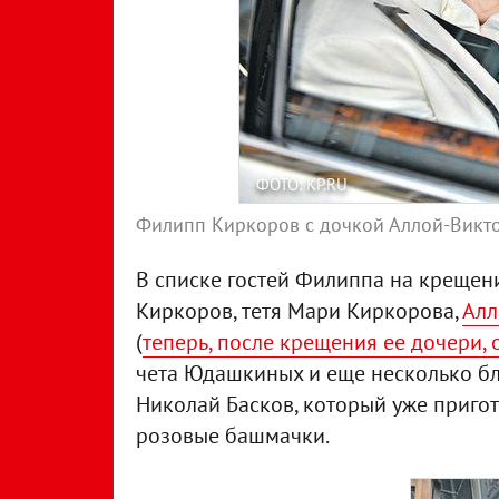
ФОТО: KP.RU
Филипп Киркоров с дочкой Аллой-Викт
В списке гостей Филиппа на крещен
Киркоров, тетя Мари Киркорова,
Алл
(
теперь, после крещения ее дочери, 
чета Юдашкиных и еще несколько бли
Николай Басков, который уже приго
розовые башмачки.