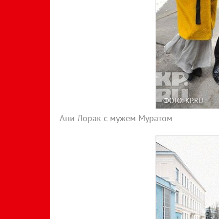
ФОТО: KP.RU
Ани Лорак с мужем Муратом