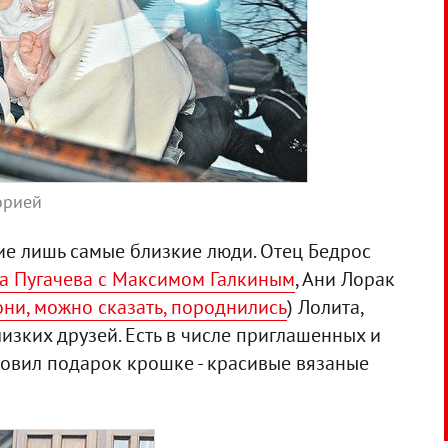
орией
ие лишь самые близкие люди. Отец Бедрос
а Пугачева с Максимом Галкиным
, Ани Лорак
они, можно сказать, породнились
) Лолита,
зких друзей. Есть в числе приглашенных и
товил подарок крошке - красивые вязаные