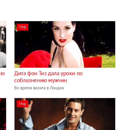
Мир
ию
Дита фон Тиз дала уроки по
соблазнению мужчин
Во время визита в Лондон
Мир