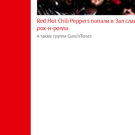
Red Hot Chili Peppers попали в Зал сл
рок-н-ролла
А также группа Guns’n’Roses