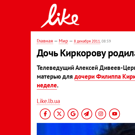
Главная
—
Мир
—
8 декабря 2011
, 08:59
Дочь Киркорову родил
Телеведущий Алексей Дивеев-Церко
матерью для
дочери Филиппа Кирк
неделе
.
Like.lb.ua