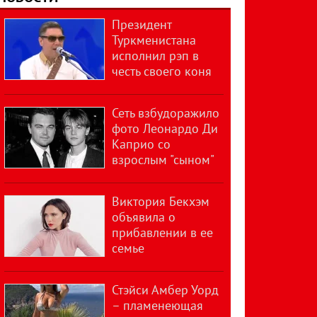
Президент
Туркменистана
исполнил рэп в
честь своего коня
Сеть взбудоражило
фото Леонардо Ди
Каприо со
взрослым "сыном"
Виктория Бекхэм
объявила о
прибавлении в ее
семье
Стэйси Амбер Уорд
– пламенеющая