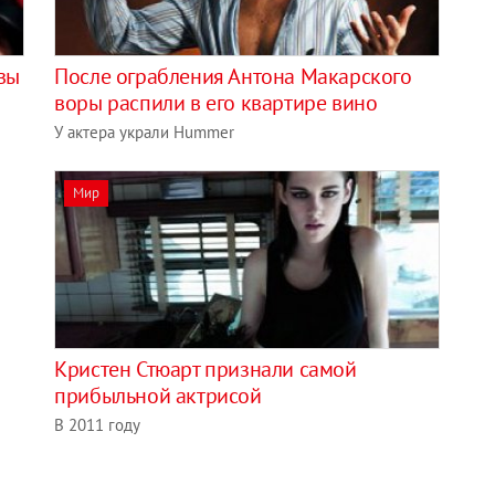
авы
После ограбления Антона Макарского
воры распили в его квартире вино
У актера украли Hummer
Мир
Кристен Стюарт признали самой
прибыльной актрисой
В 2011 году