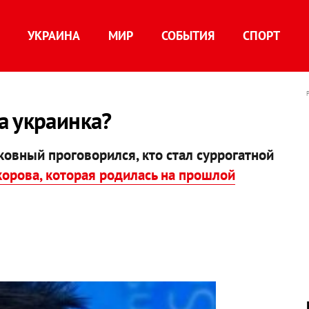
УКРАИНА
МИР
СОБЫТИЯ
СПОРТ
а украинка?
вный проговорился, кто стал суррогатной
орова, которая родилась на прошлой