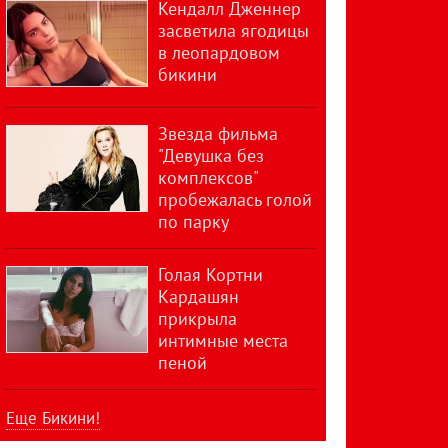
Кендалл Дженнер
засветила ягодицы
в леопардовом
бикини
Звезда фильма
"Девушка без
комплексов"
пробежалась голой
по парку
Голая Кортни
Кардашян
прикрыла
интимные места
пеной
Еще Бикини!