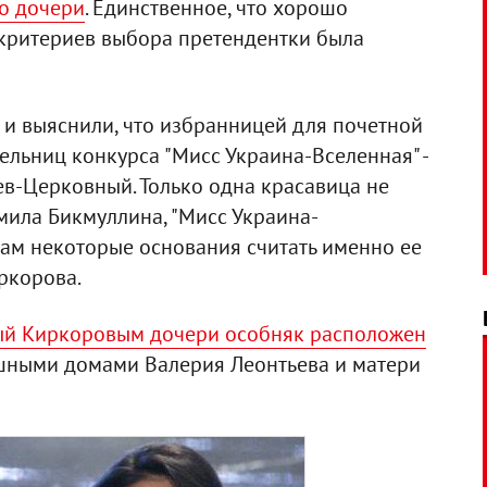
го дочери
. Единственное, что хорошо
 критериев выбора претендентки была
и выяснили, что избранницей для почетной
ельниц конкурса "Мисс Украина-Вселенная" -
ев-Церковный. Только одна красавица не
мила Бикмуллина, "Мисс Украина-
там некоторые основания считать именно ее
ркорова.
й Киркоровым дочери особняк расположен
шными домами Валерия Леонтьева и матери