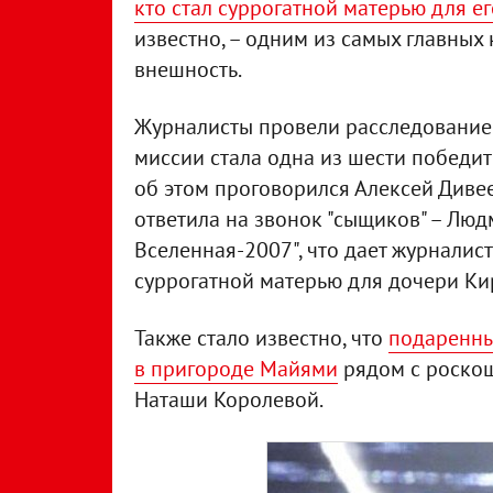
кто стал суррогатной матерью для е
известно, – одним из самых главных
внешность.
Журналисты провели расследование 
миссии стала одна из шести победит
об этом проговорился Алексей Диве
ответила на звонок "сыщиков" – Люд
Вселенная-2007", что дает журналис
суррогатной матерью для дочери Ки
Также стало известно, что
подаренны
в пригороде Майями
рядом с роско
Наташи Королевой.