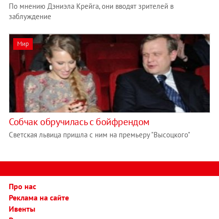
По мнению Дэниэла Крейга, они вводят зрителей в
заблуждение
Мир
Собчак обручилась с бойфрендом
Светская львица пришла с ним на премьеру "Высоцкого"
Про нас
Реклама на сайте
Ивенты