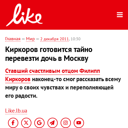
Главная
—
Мир
—
2 декабря 2011
, 10:30
Киркоров готовится тайно
перевезти дочь в Москву
Ставший счастливым отцом Филипп
Киркоров
наконец-то смог рассказать всему
миру о своих чувствах и переполняющей
его радости.
Like.lb.ua