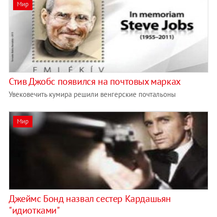
Мир
Стив Джобс появился на почтовых марках
Увековечить кумира решили венгерские почтальоны
Мир
Джеймс Бонд назвал сестер Кардашьян
"идиотками"