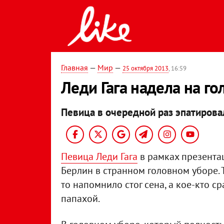
Главная
—
Мир
—
25 октября 2013
, 16:59
Леди Гага надела на го
Певица в очередной раз эпатирова
Певица Леди Гага
в рамках презента
Берлин в странном головном уборе. Т
то напомнило стог сена, а кое-кто с
папахой.