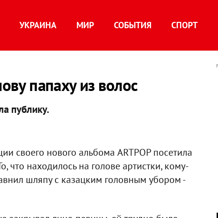
УКРАИНА
МИР
СОБЫТИЯ
СПОРТ
лову папаху из волос
ла публику.
ции своего нового альбома ARTPOP посетила
о, что находилось на голове артистки, кому-
равнил шляпу с казацким головным убором -