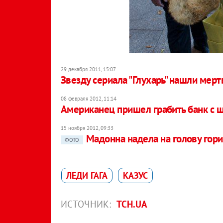
29 декабря 2011, 15:07
Звезду сериала "Глухарь" нашли мерт
08 февраля 2012, 11:14
Американец пришел грабить банк с 
15 ноября 2012, 09:33
Мадонна надела на голову гор
ФОТО
ЛЕДИ ГАГА
КАЗУС
ИСТОЧНИК:
ТСН.UA