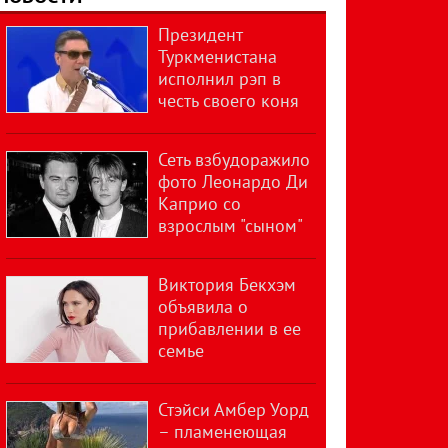
Президент
Туркменистана
исполнил рэп в
честь своего коня
Сеть взбудоражило
фото Леонардо Ди
Каприо со
взрослым "сыном"
Виктория Бекхэм
объявила о
прибавлении в ее
семье
Стэйси Амбер Уорд
– пламенеющая