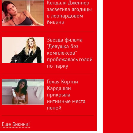
Кендалл Дженнер
засветила ягодицы
в леопардовом
бикини
Звезда фильма
"Девушка без
комплексов"
пробежалась голой
по парку
Голая Кортни
Кардашян
прикрыла
интимные места
пеной
Еще Бикини!