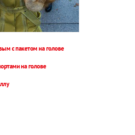
вым с пакетом на голове
шортами на голове
иллу