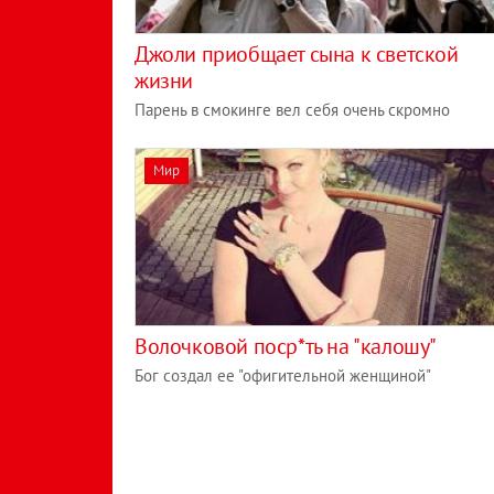
Джоли приобщает сына к светской
жизни
Парень в смокинге вел себя очень скромно
Мир
Волочковой поср*ть на "калошу"
Бог создал ее "офигительной женщиной"