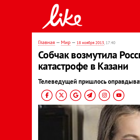
Главная
—
Мир
—
18 ноября 2013
, 17:40
Собчак возмутила Рос
катастрофе в Казани
Телеведущей пришлось оправдыва