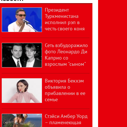
Президент
Туркменистана
исполнил рэп в
честь своего коня
Сеть взбудоражило
фото Леонардо Ди
Каприо со
взрослым "сыном"
Виктория Бекхэм
объявила о
прибавлении в ее
семье
Стэйси Амбер Уорд
– пламенеющая