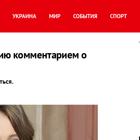
УКРАИНА
МИР
СОБЫТИЯ
СПОРТ
сию комментарием о
ться.