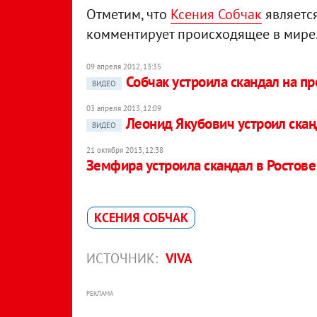
Отметим, что
Ксения Собчак
является
комментирует происходящее в мире. 
09 апреля 2012, 13:35
Собчак устроила скандал на пр
ВИДЕО
03 апреля 2013, 12:09
Леонид Якубович устроил скан
ВИДЕО
21 октября 2013, 12:38
Земфира устроила скандал в Ростове
КСЕНИЯ СОБЧАК
ИСТОЧНИК:
VIVA
РЕКЛАМА