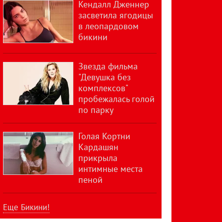
Кендалл Дженнер
засветила ягодицы
в леопардовом
бикини
Звезда фильма
"Девушка без
комплексов"
пробежалась голой
по парку
Голая Кортни
Кардашян
прикрыла
интимные места
пеной
Еще Бикини!