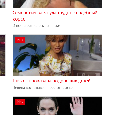
Семенович затянула грудь в свадебный
корсет
И почти разделась на пляже
Мир
Глюкоза показала подросших детей
Певица воспитывает трое отпрысков
Мир