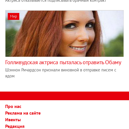
Актриса отказывается подписывать брачный контракт
Мир
Голливудская актриса пыталась отравить Обаму
Шэннон Ричардсон признали виновной в отправке писем с
ядом
Про нас
Реклама на сайте
Ивенты
Редакция