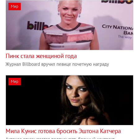
Мир
Пинк стала женщиной года
Журнал Billboard вручил певице почетную награду
Мир
Мила Кунис готова бросить Эштона Катчера