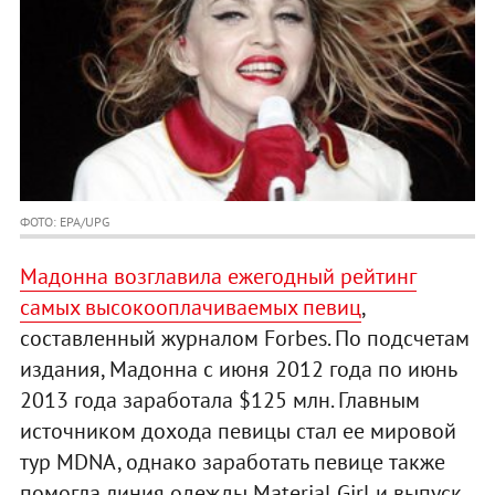
ФОТО: EPA/UPG
Мадонна возглавила ежегодный рейтинг
самых высокооплачиваемых певиц
,
составленный журналом Forbes. По подсчетам
издания, Мадонна с июня 2012 года по июнь
2013 года заработала $125 млн. Главным
источником дохода певицы стал ее мировой
тур MDNA, однако заработать певице также
помогла линия одежды Material Girl и выпуск