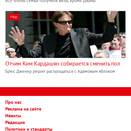
Все члены семьи получили визы, кроме Дианы
Мир
Отчим Ким Кардашян собирается сменить пол
Брюс Дженер решил распрощаться с Адамовым яблоком
Про нас
Реклама на сайте
Ивенты
Редакция
Политики и стандарты