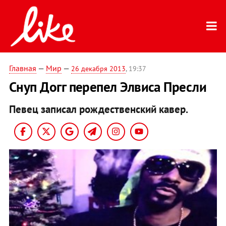
Главная
—
Мир
—
26 декабря 2013
, 19:37
Снуп Догг перепел Элвиса Пресли
Певец записал рождественский кавер.