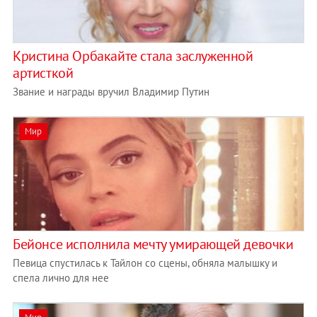
Кристина Орбакайте стала заслуженной
артисткой
Звание и награды вручил Владимир Путин
Мир
Бейонсе исполнила мечту умирающей девочки
Певица спустилась к Тайлон со сцены, обняла малышку и
спела лично для нее