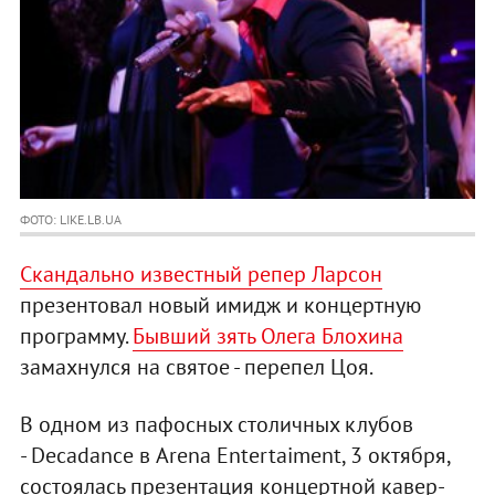
ФОТО: LIKE.LB.UA
Скандально известный репер Ларсон
презентовал новый имидж и концертную
программу.
Бывший зять Олега Блохина
замахнулся на святое - перепел Цоя.
В одном из пафосных столичных клубов
- Decadance в Arena Entertaiment, 3 октября,
состоялась презентация концертной кавер-