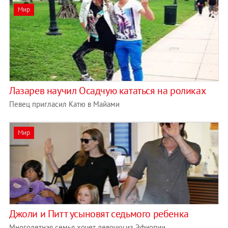
Мир
Лазарев научил Осадчую кататься на роликах
Певец пригласил Катю в Майами
Мир
Джоли и Питт усыновят седьмого ребенка
Многодетная семья хочет девочку из Эфиопии