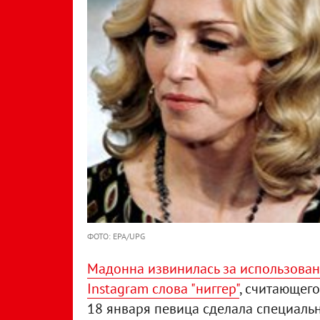
ФОТО: EPA/UPG
Мадонна извинилась за использован
Instagram слова "ниггер"
, считающег
18 января певица сделала специально