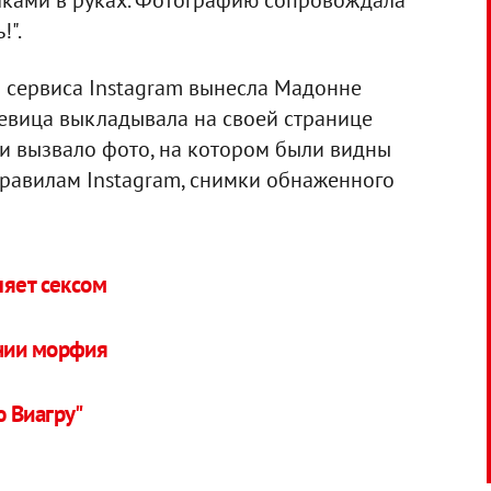
лками в руках. Фотографию сопровождала
!".
 сервиса Instagram вынесла Мадонне
певица выкладывала на своей странице
и вызвало фото, на котором были видны
равилам Instagram, снимки обнаженного
ляет сексом
нии морфия
 Виагру"