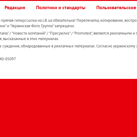
Редакция
Политики и стандарты
Пользовательское
прямая гиперссылка на LB.ua обязательна! Перепечатка, копирование, воспро
ини" и "Украинская Фото Группа" запрещено.
ама" / "Новости компаний" / "Пресрелиз" / "Promoted", являются рекламными и 
я, высказанные в этих материалах.
е суждения, обнародованные в рекламных материалах. Согласно украинскому з
R40-05097