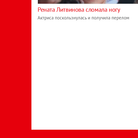
Рената Литвинова сломала ногу
Актриса поскользнулась и получила перелом