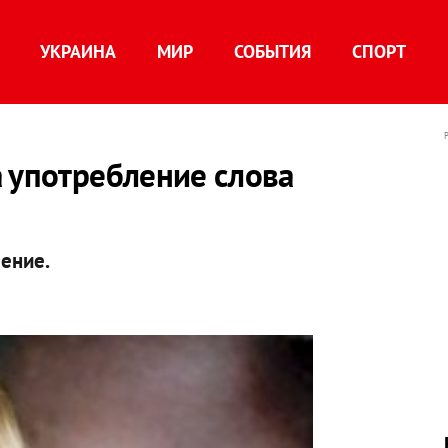
УКРАИНА
МИР
СОБЫТИЯ
СПОРТ
 употребление слова
ение.