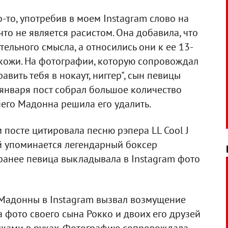
-то, употребив в моем Instagram слово на
что не является расистом. Она добавила, что
ельного смысла, а относились они к ее 13-
 кожи. На фотографии, которую сопровождал
вить тебя в нокаут, ниггер", сын певицы
января пост собрал большое количество
его Мадонна решила его удалить.
 посте цитировала песню рэпера LL Cool J
ой упоминается легендарный боксер
анее певица выкладывала в Instagram фото
т Мадонны в Instagram вызвал возмущение
 фото своего сына Рокко и двоих его друзей