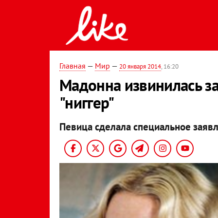
Главная
—
Мир
—
20 января 2014
, 16:20
Мадонна извинилась за
"ниггер"
Певица сделала специальное заявл