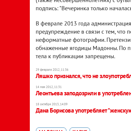
(также несовершеннолетних) с буты
подпись: "Вечеринка только началась
В феврале 2013 года администрация
предупреждение в связи с тем, что 
неформатные фотографии. Претензи
обнаженные ягодицы Мадонны. По п
тела к публикации запрещены.
29 февраля 2012, 11:36
Ляшко признался, что не злоупотреб
14 мая 2012, 11:31
Леонтьева заподозрили в употребле
18 октября 2013, 14:09
Дана Борисова употребляет "женскую