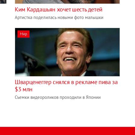
Ким Кардашьян хочет шесть детей
Артистка поделилась новыми фото малышки
Мир
Шварценеггер снялся в рекламе пива за
$3 млн
Съемки видеороликов проходили в Японии