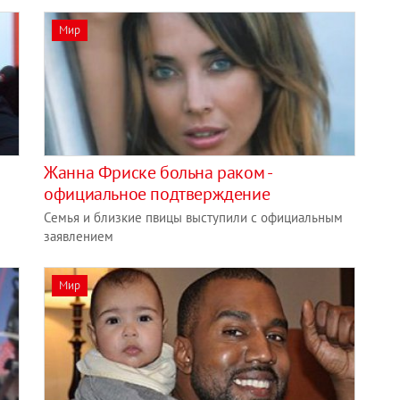
Мир
Жанна Фриске больна раком -
официальное подтверждение
Семья и близкие пвицы выступили с официальным
заявлением
Мир