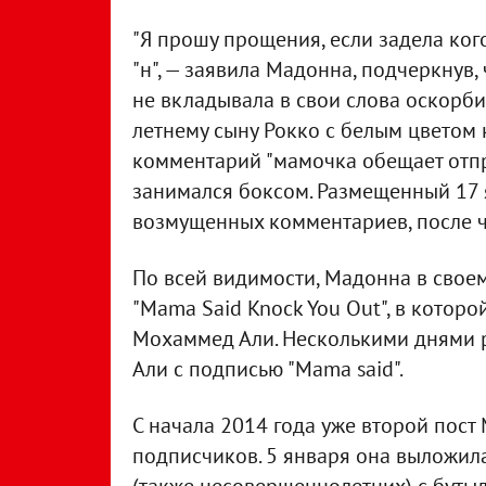
"Я прошу прощения, если задела кого
"н", — заявила Мадонна, подчеркнув, 
не вкладывала в свои слова оскорбит
летнему сыну Рокко с белым цветом
комментарий "мамочка обещает отпра
занимался боксом. Размещенный 17 
возмущенных комментариев, после ч
По всей видимости, Мадонна в своем
"Mama Said Knock You Out", в котор
Мохаммед Али. Несколькими днями р
Али с подписью "Mama said".
С начала 2014 года уже второй пос
подписчиков. 5 января она выложила