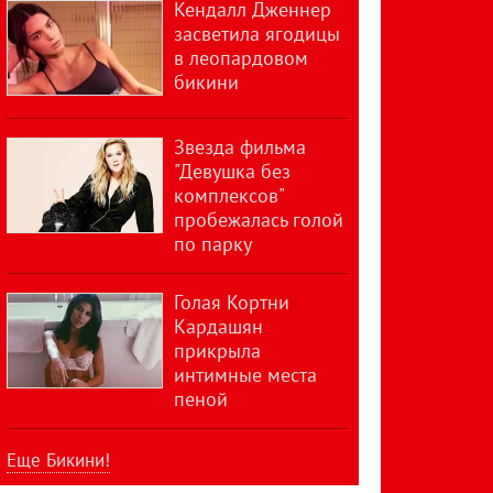
Кендалл Дженнер
засветила ягодицы
в леопардовом
бикини
Звезда фильма
"Девушка без
комплексов"
пробежалась голой
по парку
Голая Кортни
Кардашян
прикрыла
интимные места
пеной
Еще Бикини!