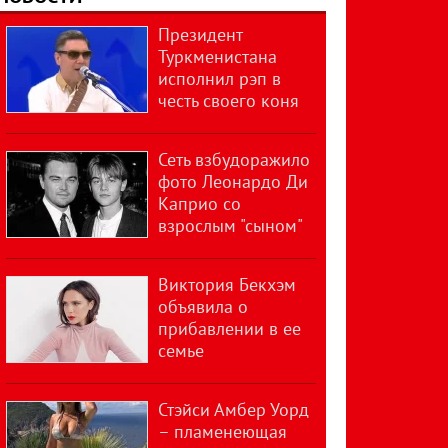
Президент
Туркменистана
исполнил рэп в
честь своего коня
Сеть взбудоражило
фото Леонардо Ди
Каприо со
взрослым "сыном"
Виктория Бекхэм
объявила о
прибавлении в ее
семье
Стэйси Амбер Уорд
– пламенеющая