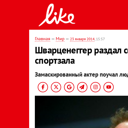
Главная
—
Мир
—
23 января 2014
, 15:57
Шварценеггер раздал 
спортзала
Замаскированный актер поучал люд