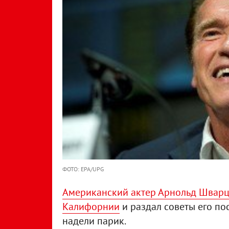
ФОТО: EPA/UPG
Американский актер Арнольд Шварце
Калифорнии
и раздал советы его по
надели парик.