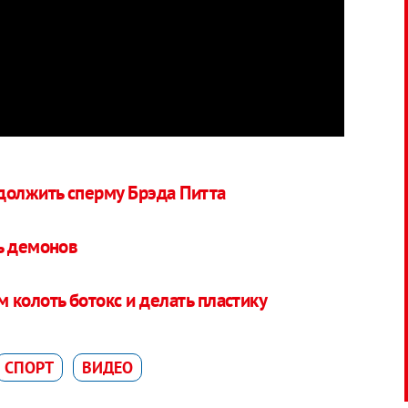
должить сперму Брэда Питта
ь демонов
 колоть ботокс и делать пластику
СПОРТ
ВИДЕО