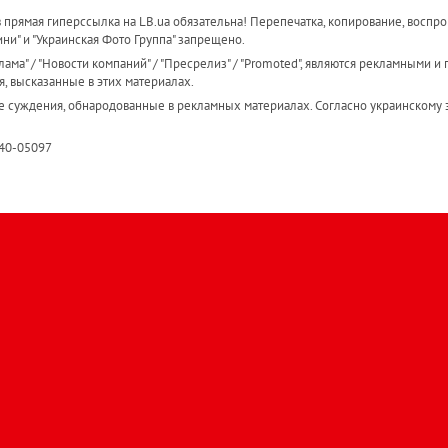
прямая гиперссылка на LB.ua обязательна! Перепечатка, копирование, воспро
ини" и "Украинская Фото Группа" запрещено.
ама" / "Новости компаний" / "Пресрелиз" / "Promoted", являются рекламными и 
я, высказанные в этих материалах.
е суждения, обнародованные в рекламных материалах. Согласно украинскому з
R40-05097