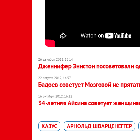
26 декабря 2011, 13:14
Дженнифер Энистон посоветовали о
22 августа 2012, 14:57
Бадоев советует Мозговой не прятат
16 октября 2012, 16:12
34-летняя Айсина советует женщинам
КАЗУС
АРНОЛЬД ШВАРЦЕНЕГГЕР