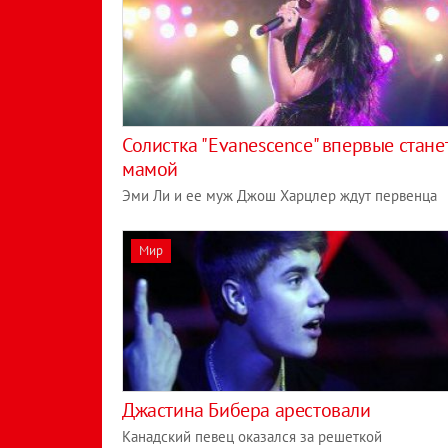
Солистка "Evanescence" впервые стане
мамой
Эми Ли и ее муж Джош Харцлер ждут первенца
Мир
Джастина Бибера арестовали
Канадский певец оказался за решеткой