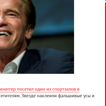
неггер посетил один из спортзалов в
сетителям. Звезде наклеили фальшивые усы и