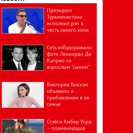
Президент
Туркменистана
исполнил рэп в
честь своего коня
Сеть взбудоражило
фото Леонардо Ди
Каприо со
взрослым "сыном"
Виктория Бекхэм
объявила о
прибавлении в ее
семье
Стэйси Амбер Уорд
– пламенеющая