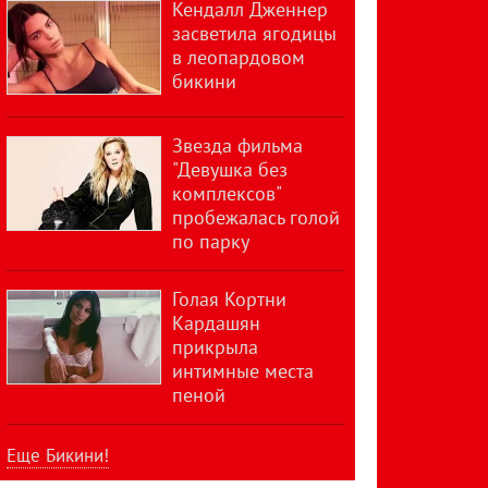
Кендалл Дженнер
засветила ягодицы
в леопардовом
бикини
Звезда фильма
"Девушка без
комплексов"
пробежалась голой
по парку
Голая Кортни
Кардашян
прикрыла
интимные места
пеной
Еще Бикини!