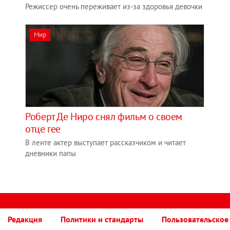
Режиссер очень переживает из-за здоровья девочки
Мир
Роберт Де Ниро снял фильм о своем
отце гее
В ленте актер выступает рассказчиком и читает
дневники папы
Редакция
Политики и стандарты
Пользовательское