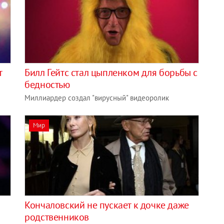
т
Билл Гейтс стал цыпленком для борьбы с
бедностью
Миллиардер создал "вирусный" видеоролик
Мир
Кончаловский не пускает к дочке даже
родственников