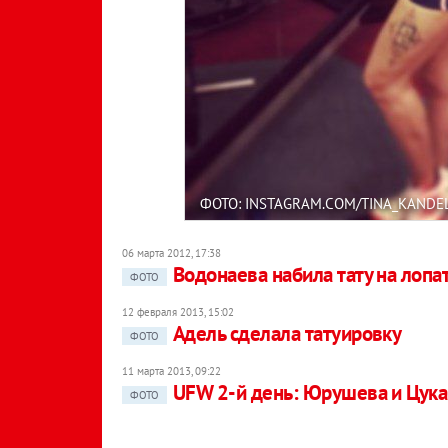
ФОТО: INSTAGRAM.COM/TINA_KANDE
06 марта 2012, 17:38
Водонаева набила тату на лопа
ФОТО
12 февраля 2013, 15:02
Адель сделала татуировку
ФОТО
11 марта 2013, 09:22
UFW 2-й день: Юрушева и Цука
ФОТО