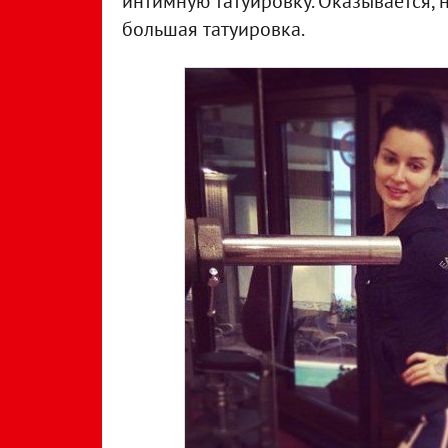
интимную татуировку. Оказывается, 
большая татуировка.