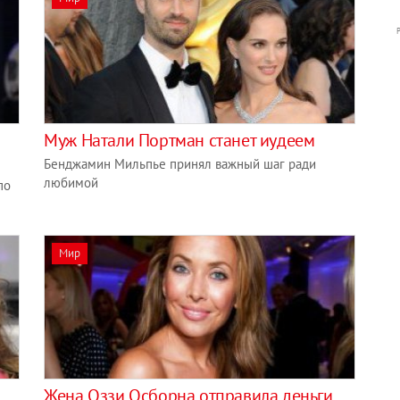
Муж Натали Портман станет иудеем
Бенджамин Мильпье принял важный шаг ради
любимой
по
Мир
Жена Оззи Осборна отправила деньги