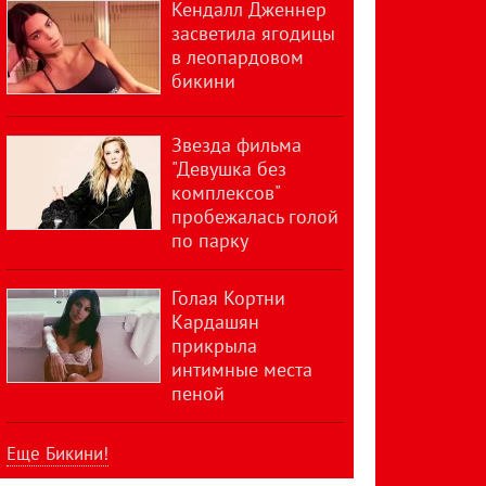
Кендалл Дженнер
засветила ягодицы
в леопардовом
бикини
Звезда фильма
"Девушка без
комплексов"
пробежалась голой
по парку
Голая Кортни
Кардашян
прикрыла
интимные места
пеной
Еще Бикини!