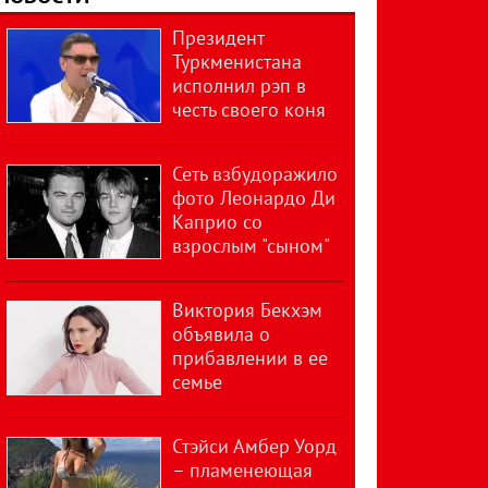
Президент
Туркменистана
исполнил рэп в
честь своего коня
Сеть взбудоражило
фото Леонардо Ди
Каприо со
взрослым "сыном"
Виктория Бекхэм
объявила о
прибавлении в ее
семье
Стэйси Амбер Уорд
– пламенеющая