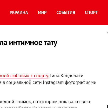
УКРАИНА
МИР
СОБЫТИЯ
СПОРТ
ла интимное тату
оей любовью к спорту.
Тина Канделаки
е в социальной сети Instagram фотографиями
редной снимок, на котором показала свою