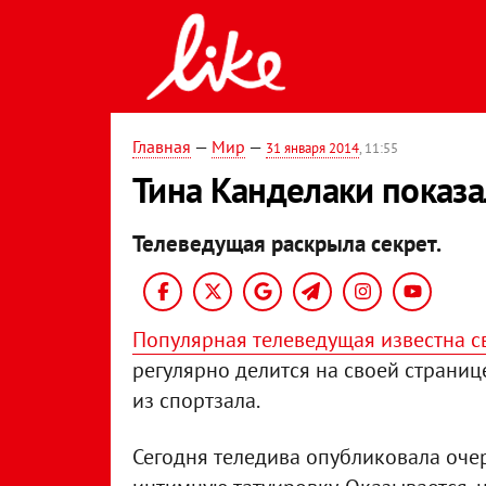
Главная
—
Мир
—
31 января 2014
, 11:55
Тина Канделаки показа
Телеведущая раскрыла секрет.
Популярная телеведущая известна св
регулярно делится на своей страниц
из спортзала.
Сегодня теледива опубликовала оче