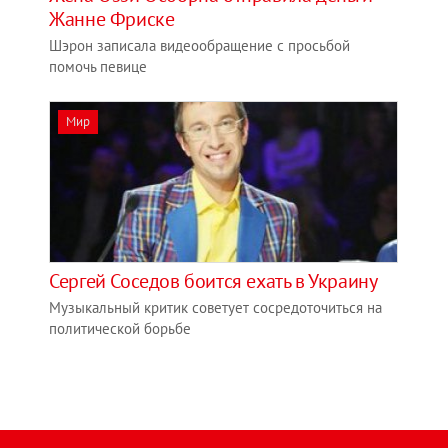
Жанне Фриске
Шэрон записала видеообращение с просьбой
помочь певице
Мир
Сергей Соседов боится ехать в Украину
Музыкальный критик советует сосредоточиться на
политической борьбе