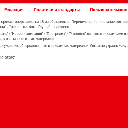
Редакция
Политики и стандарты
Пользовательское
прямая гиперссылка на LB.ua обязательна! Перепечатка, копирование, воспро
ини" и "Украинская Фото Группа" запрещено.
ама" / "Новости компаний" / "Пресрелиз" / "Promoted", являются рекламными и 
я, высказанные в этих материалах.
е суждения, обнародованные в рекламных материалах. Согласно украинскому з
R40-05097