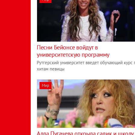
Песни Бейонсе войдут в
университетскую программу
Рутгерский университет введет обучающий курс 
хитам певицы
Мир
Алла Пугачева открыла садик и школу