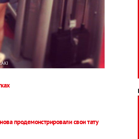
LAKI
тках
нова продемонстрировали свои тату