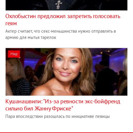
Охлобыстин предложил запретить голосовать
геям
Актер считает, что секс-меньшинства нужно отправлять в
армию для мытья тарелок
Мир
Кушанашвили: "Из-за ревности экс-бойфренд
сильно бил Жанну Фриске"
Пара впоследствии разошлась по инициативе певицы