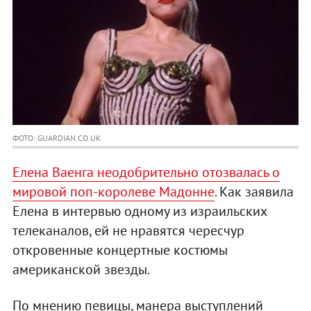
ФОТО: GUARDIAN.CO.UK
Елена Ваенга неодобрительно отозвалась о
мировой поп-королеве Мадонне
. Как заявила
Елена в интервью одному из израильских
телеканалов, ей не нравятся чересчур
откровенные концертные костюмы
американской звезды.
По мнению певицы, манера выступлений