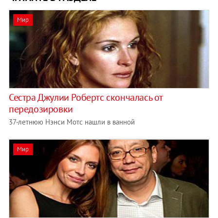
Мир
Сестра Джулии Робертс скончалась от
передозировки
37-летнюю Нэнси Мотс нашли в ванной
Мир