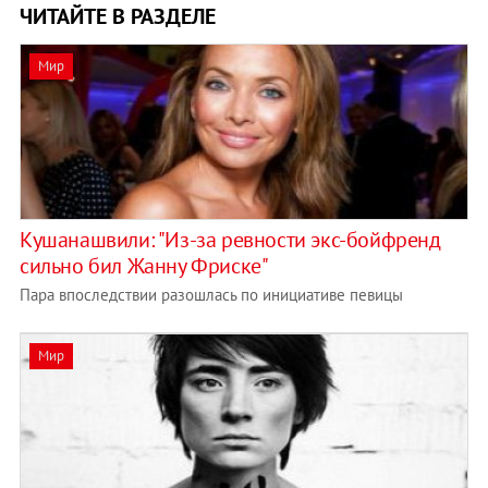
ЧИТАЙТЕ В РАЗДЕЛЕ
Мир
Кушанашвили: "Из-за ревности экс-бойфренд
сильно бил Жанну Фриске"
Пара впоследствии разошлась по инициативе певицы
Мир