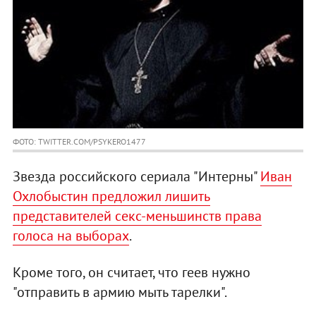
ФОТО: TWITTER.COM/PSYKERO1477
Звезда российского сериала "Интерны"
Иван
Охлобыстин предложил лишить
представителей секс-меньшинств права
голоса на выборах
.
Кроме того, он считает, что геев нужно
"отправить в армию мыть тарелки".