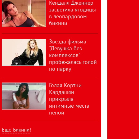
Кендалл Дженнер
засветила ягодицы
в леопардовом
бикини
Звезда фильма
"Девушка без
комплексов"
пробежалась голой
по парку
Голая Кортни
Кардашян
прикрыла
интимные места
пеной
Еще Бикини!