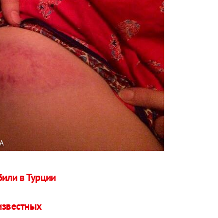
A
били в Турции
известных