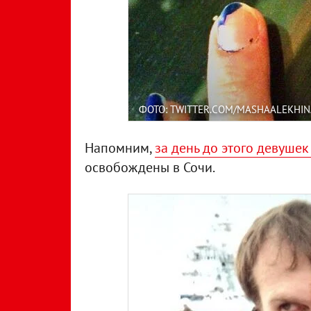
ФОТО: TWITTER.COM/MASHAALEKHIN
Напомним,
за день до этого девуше
освобождены в Сочи.