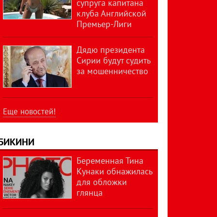
супруга капитана
клуба Английской
Премьер-Лиги
Дядю президента
Сирии будут судить
за мошенничество
Еще новостей!
БИКИНИ
Беременная Тина
Кунаки обнажилась
для обложки
глянца