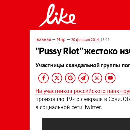
Главная
—
Мир
—
20 февраля 2014
, 13:05
"Pussy Riot" жестоко и
Участницы скандальной группы поп
На участников российского панк-груп
произошло 19-го февраля в Сочи. О
в социальной сети Twitter.