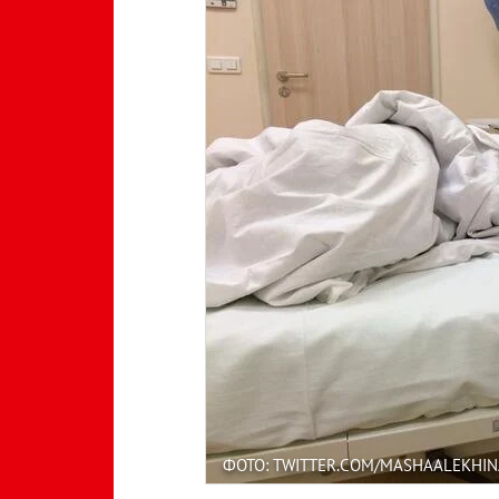
ФОТО: TWITTER.COM/MASHAALEKHIN