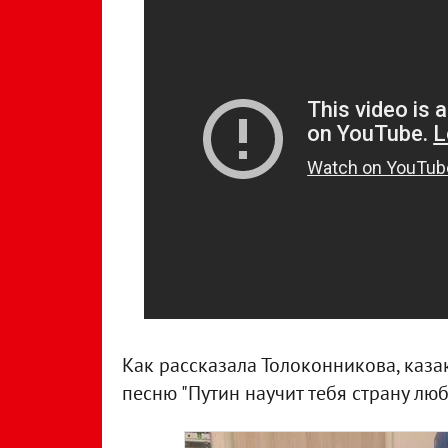
Как рассказала Толоконникова, казак
песню "Путин научит тебя страну люби