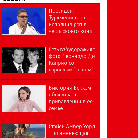
Президент
Туркменистана
исполнил рэп в
честь своего коня
Сеть взбудоражило
фото Леонардо Ди
Каприо со
взрослым "сыном"
Виктория Бекхэм
объявила о
прибавлении в ее
семье
Стэйси Амбер Уорд
– пламенеющая