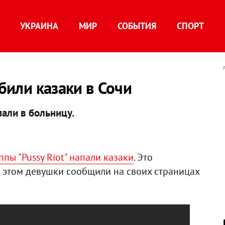
УКРАИНА
МИР
СОБЫТИЯ
СПОРТ
збили казаки в Сочи
али в больницу.
пы "Pussy Riot" напали казаки
. Это
б этом девушки сообщили на своих страницах