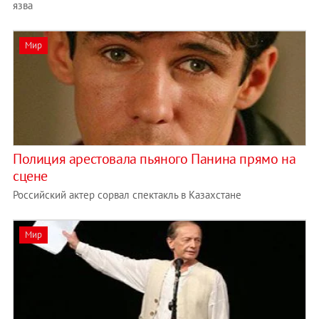
язва
Мир
Полиция арестовала пьяного Панина прямо на
сцене
Российский актер сорвал спектакль в Казахстане
Мир