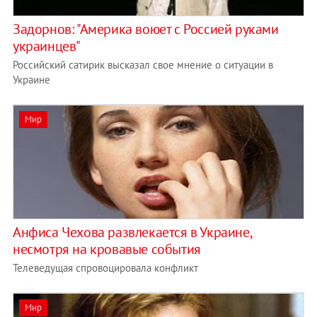
Задорнов: "Америка воюет с Россией руками
украинцев"
Российский сатирик высказал свое мнение о ситуации в
Украине
Мир
Анфиса Чехова развлекается в Украине,
несмотря на кровавые события
Телеведущая спровоцировала конфликт
Мир