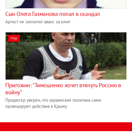
Сын Олега Газманова попал в скандал
Артист не заплатил аванс за клип
Мир
Пригожин: "Тимошенко хочет втянуть Россию в
войну"
Продюсер уверен, что украинские политики сами
провоцируют действия в Крыму