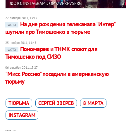
ФОТО: INSTAGRAM.COM/ZVEREVSERG
22 октября 2011, 13:15
На дне рождения телеканала "Интер"
ФОТО
шутили про Тимошенко в тюрьме
25 ноября 2011, 11:45
Пономарев и ТНМК споют для
ФОТО
Тимошенко под СИЗО
06 декабря 2011, 13:27
"Мисс Россию" посадили в американскую
тюрьму
ТЮРЬМА
СЕРГЕЙ ЗВЕРЕВ
8 МАРТА
INSTAGRAM