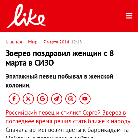
Главная
—
Мир
—
7 марта 2014
, 12:18
Зверев поздравил женщин с 8
марта в СИЗО
Эпатажный певец побывал в женской
колонии.
Российский певец и стилист Сергей Зверев в
последнее время решил стать ближе к народу
.
Сначала артист возил цветы к баррикадам на