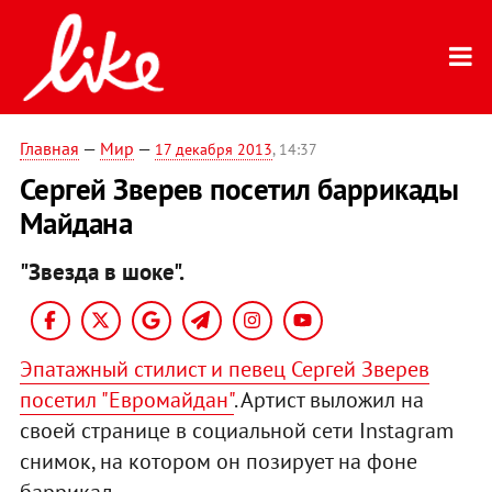
Главная
—
Мир
—
17 декабря 2013
, 14:37
Сергей Зверев посетил баррикады
Майдана
"Звезда в шоке".
Эпатажный стилист и певец Сергей Зверев
посетил "Евромайдан"
. Артист выложил на
своей странице в социальной сети Instagram
снимок, на котором он позирует на фоне
баррикад.