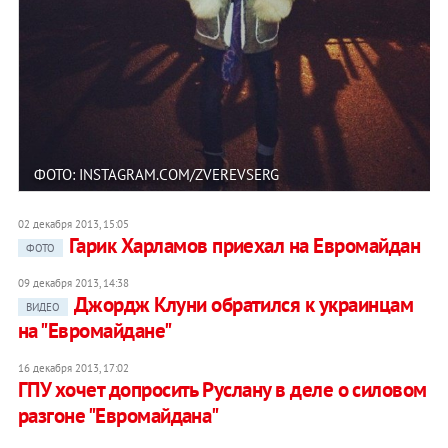
ФОТО: INSTAGRAM.COM/ZVEREVSERG
02 декабря 2013, 15:05
Гарик Харламов приехал на Евромайдан
ФОТО
09 декабря 2013, 14:38
Джордж Клуни обратился к украинцам
ВИДЕО
на "Евромайдане"
16 декабря 2013, 17:02
ГПУ хочет допросить Руслану в деле о силовом
разгоне "Евромайдана"