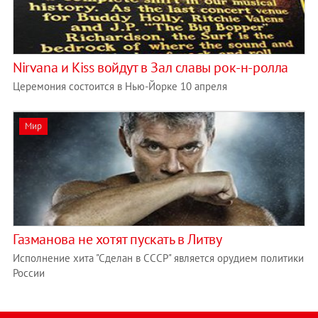
Nirvana и Kiss войдут в Зал славы рок-н-ролла
Церемония состоится в Нью-Йорке 10 апреля
Мир
Газманова не хотят пускать в Литву
Исполнение хита "Сделан в СССР" является орудием политики
России