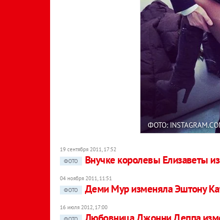
ФОТО: INSTAGRAM.CO
19 сентября 2011, 17:52
Внучке королевы Елизаветы и
ФОТО
04 ноября 2011, 11:51
Деми Мур изменяла Эштону Кат
ФОТО
16 июля 2012, 17:00
Любовница Джонни Деппа изм
ФОТО