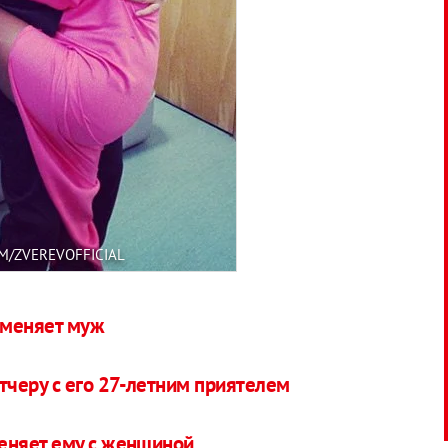
M/ZVEREVOFFICIAL
зменяет муж
черу с его 27-летним приятелем
еняет ему с женщиной