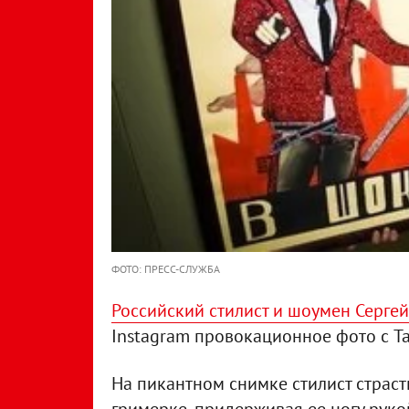
ФОТО: ПРЕСС-СЛУЖБА
Российский стилист и шоумен Сергей
Instagram провокационное фото c Т
На пикантном снимке стилист страстн