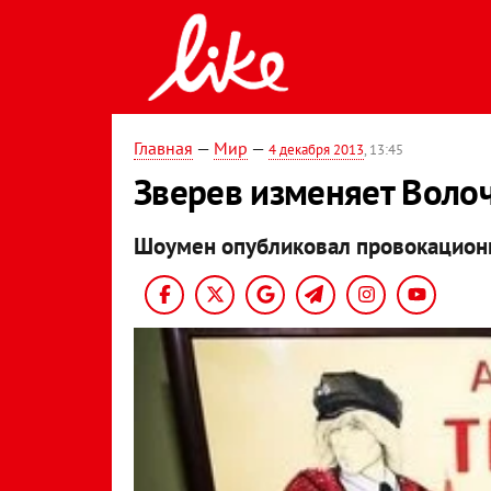
Главная
—
Мир
—
4 декабря 2013
, 13:45
Зверев изменяет Воло
Шоумен опубликовал провокацион