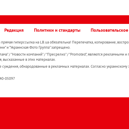
Редакция
Политики и стандарты
Пользовательское
прямая гиперссылка на LB.ua обязательна! Перепечатка, копирование, воспро
ини" и "Украинская Фото Группа" запрещено.
ама" / "Новости компаний" / "Пресрелиз" / "Promoted", являются рекламными и 
я, высказанные в этих материалах.
е суждения, обнародованные в рекламных материалах. Согласно украинскому з
R40-05097