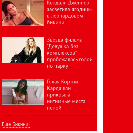
Кендалл Дженнер
засветила ягодицы
в леопардовом
бикини
Звезда фильма
"Девушка без
комплексов"
пробежалась голой
по парку
Голая Кортни
Кардашян
прикрыла
интимные места
пеной
Еще Бикини!