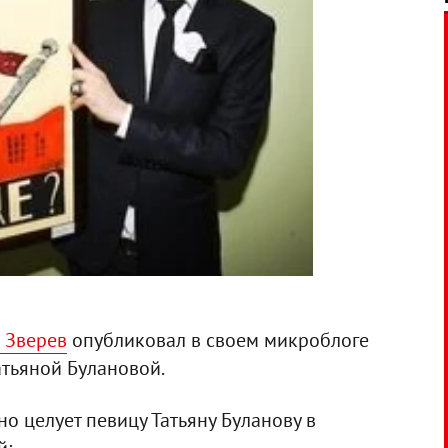
 Зверев
опубликовал в своем микроблоге
атьяной Булановой.
о целует певицу Татьяну Буланову в