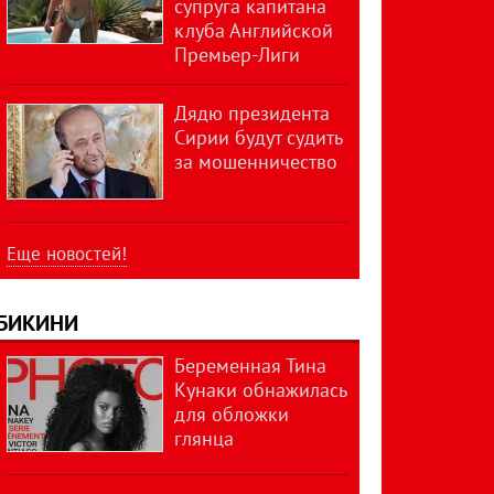
супруга капитана
клуба Английской
Премьер-Лиги
Дядю президента
Сирии будут судить
за мошенничество
Еще новостей!
БИКИНИ
Беременная Тина
Кунаки обнажилась
для обложки
глянца