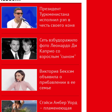
Президент
Туркменистана
исполнил рэп в
честь своего коня
Сеть взбудоражило
фото Леонардо Ди
Каприо со
взрослым "сыном"
Виктория Бекхэм
объявила о
прибавлении в ее
семье
Стэйси Амбер Уорд
– пламенеющая