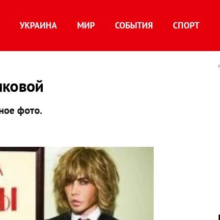
УКРАИНА
МИР
СОБЫТИЯ
СПОРТ
чковой
ное фото.