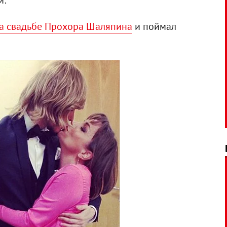
й:
а свадьбе Прохора Шаляпина
и поймал