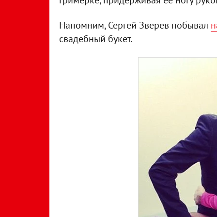
гримерке, придерживая ее ногу руко
Напомним, Сергей Зверев побывал
н
свадебный букет.