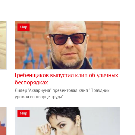
Мир
Гребенщиков выпустил клип об уличных
беспорядках
Лидер "Аквариума" презентовал клип "Праздник
урожая во дворце труда"
Мир