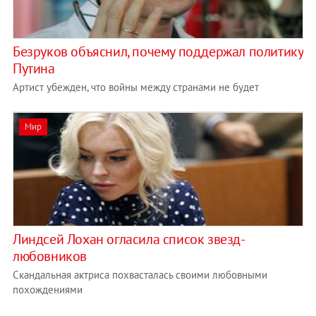
Безруков объяснил, почему поддержал политику
Путина
Артист убежден, что войны между странами не будет
Мир
Линдсей Лохан огласила список звезд-
любовников
Скандальная актриса похвасталась своими любовными
похождениями