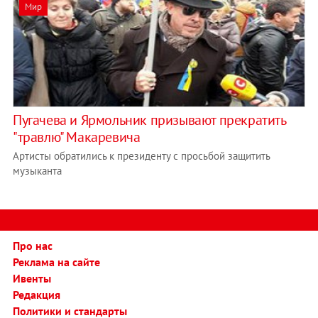
Мир
Пугачева и Ярмольник призывают прекратить
"травлю" Макаревича
Артисты обратились к президенту с просьбой защитить
музыканта
Про нас
Реклама на сайте
Ивенты
Редакция
Политики и стандарты