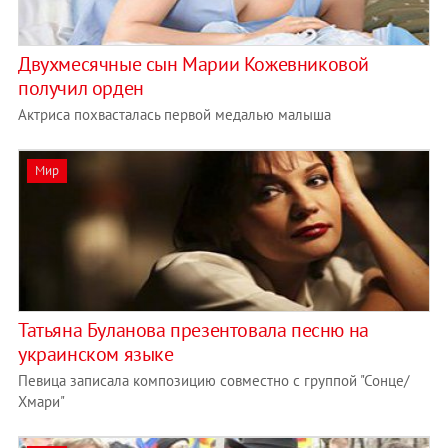
Двухмесячные сын Марии Кожевниковой
получил орден
Актриса похвасталась первой медалью малыша
Мир
Татьяна Буланова презентовала песню на
украинском языке
Певица записала композицию совместно с группой "Сонце/
Хмари"