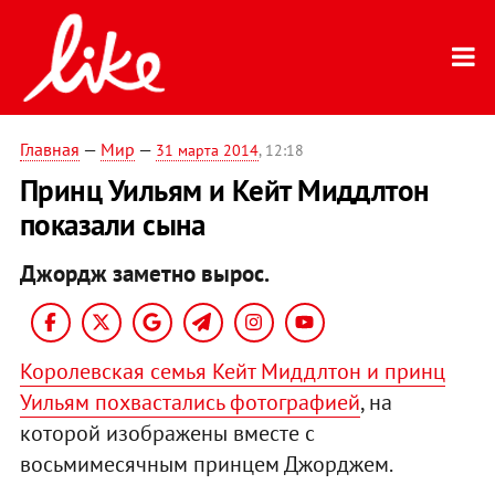
Главная
—
Мир
—
31 марта 2014
, 12:18
Принц Уильям и Кейт Миддлтон
показали сына
Джордж заметно вырос.
Королевская семья Кейт Миддлтон и принц
Уильям похвастались фотографией
, на
которой изображены вместе с
восьмимесячным принцем Джорджем.