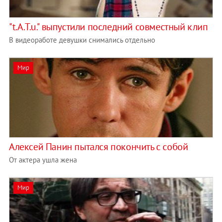
"t.A.T.u." выпустили последний совместный клип
В видеоработе девушки снимались отдельно
Мир
Алексей Панин пытался покончить с собой
От актера ушла жена
Мир