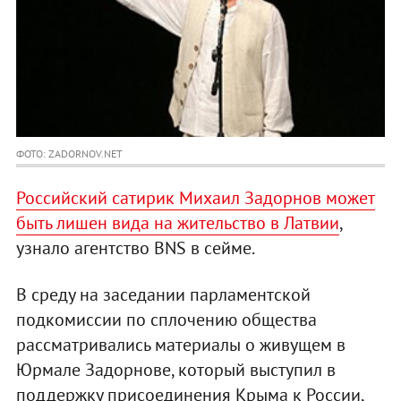
ФОТО: ZADORNOV.NET
Российский сатирик Михаил Задорнов может
быть лишен вида на жительство в Латвии
,
узнало агентство BNS в сейме.
В среду на заседании парламентской
подкомиссии по сплочению общества
рассматривались материалы о живущем в
Юрмале Задорнове, который выступил в
поддержку присоединения Крыма к России,