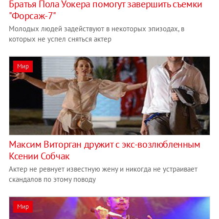
Братья Пола Уокера помогут завершить съемки
"Форсаж-7"
Молодых людей задействуют в некоторых эпизодах, в
которых не успел сняться актер
Мир
Максим Виторган дружит с экс-возлюбленным
Ксении Собчак
Актер не ревнует известную жену и никогда не устраивает
скандалов по этому поводу
Мир