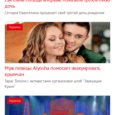
дочь
Сегодня Евангелина празднует свой третий день рождения
Украина
Муж певицы Alyosha помогает эвакуировать
крымчан
Тарас Тополя с активистами организовал штаб "Эвакуация
Крым"
Украина