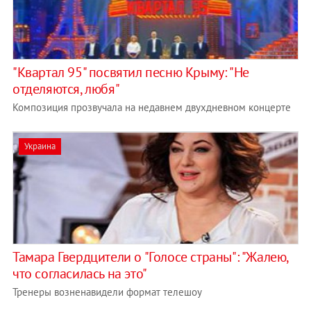
"Квартал 95" посвятил песню Крыму: "Не
отделяются, любя"
Композиция прозвучала на недавнем двухдневном концерте
Украина
Тамара Гвердцители о "Голосе страны": "Жалею,
что согласилась на это"
Тренеры возненавидели формат телешоу