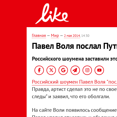
Главная
—
Мир
—
2 мая 2014
, 14:30
Павел Воля послал Пут
Российского шоумена заставили это
Российский шоумен Павел Воля "пос
Правда, артист сделал это не по свое
следы" и заявил, что его оболгали.
На сайте Воли появилось сообщение, 