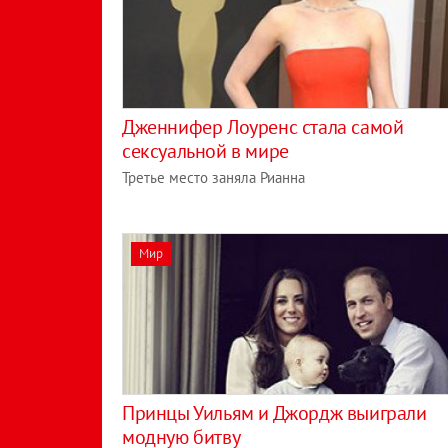
Дженнифер Лоуренс стала самой
сексуальной в мире
Третье место заняла Рианна
Мир
Принцы Уильям и Джордж выиграли
модную битву