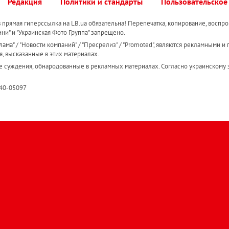
Редакция
Политики и стандарты
Пользовательское
прямая гиперссылка на LB.ua обязательна! Перепечатка, копирование, воспро
ини" и "Украинская Фото Группа" запрещено.
ама" / "Новости компаний" / "Пресрелиз" / "Promoted", являются рекламными и 
я, высказанные в этих материалах.
е суждения, обнародованные в рекламных материалах. Согласно украинскому з
R40-05097