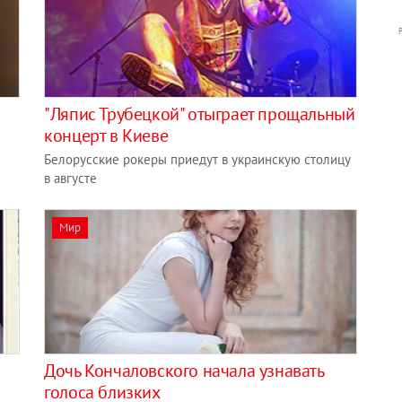
"Ляпис Трубецкой" отыграет прощальный
концерт в Киеве
Белорусские рокеры приедут в украинскую столицу
в августе
Мир
Дочь Кончаловского начала узнавать
голоса близких