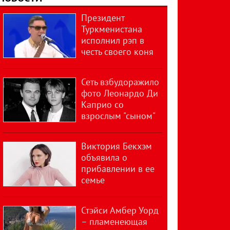
Президент
Туркменистана
исполнил рэп в
честь своего коня
Сеть взбудоражило
фото Леонардо Ди
Каприо со
взрослым "сыном"
Виктория Бекхэм
объявила о
прибавлении в ее
семье
Стэйси Амбер Уорд
– пламенеющая