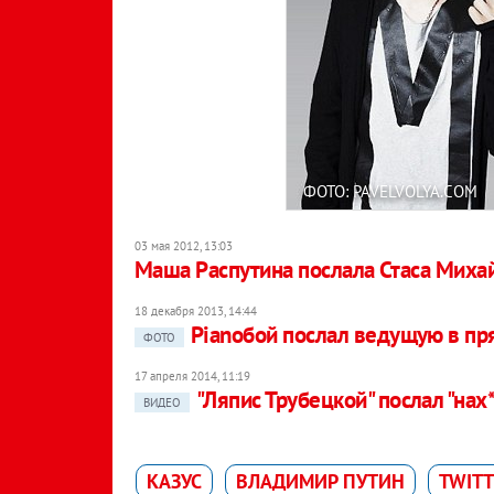
ФОТО: PAVELVOLYA.COM
03 мая 2012, 13:03
Маша Распутина послала Стаса Михай
18 декабря 2013, 14:44
Pianoбой послал ведущую в п
ФОТО
17 апреля 2014, 11:19
"Ляпис Трубецкой" послал "на
ВИДЕО
КАЗУС
ВЛАДИМИР ПУТИН
TWITT