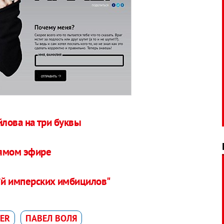
лова на три буквы
рямом эфире
х*й имперских имбицилов"
ER
ПАВЕЛ ВОЛЯ