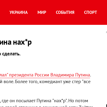
УКРАИНА
МИР
СОБЫТИЯ
СПОРТ
ина нах*р
 сделать.
лал" президента России Владимира Путина
.
й воле. Более того, комедиант уже стер "все
где он посылает Путина "нах*р". Но потом