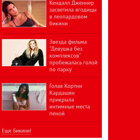
Кендалл Дженнер
засветила ягодицы
в леопардовом
бикини
Звезда фильма
"Девушка без
комплексов"
пробежалась голой
по парку
Голая Кортни
Кардашян
прикрыла
интимные места
пеной
Еще Бикини!