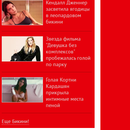
Кендалл Дженнер
засветила ягодицы
в леопардовом
бикини
Звезда фильма
"Девушка без
комплексов"
пробежалась голой
по парку
Голая Кортни
Кардашян
прикрыла
интимные места
пеной
Еще Бикини!