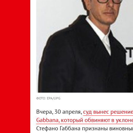
ФОТО: EPA/UPG
Вчера, 30 апреля,
суд вынес решение
Gabbana, который обвиняют в уклоне
Стефано Габбана признаны виновным