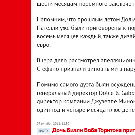
шести месяцам тюремного заключен
Напомним, что прошлым летом Дольче
Пателли уже были приговорены к тю
восемь месяцев каждый, также диза
евро.
Вчера дело рассмотрел апелляционны
Стефано признали виновными в нару
Помимо самого дуэта были осуждены
генеральный директор Dolce & Gabb
директор компании Джузеппе Минон
один год и четыре месяца плюс ден
07 октября 2011, 12:50
Дочь Билли Боба Торнтона при
ФОТО