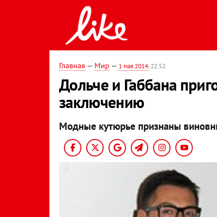
Главная
—
Мир
—
1 мая 2014
, 22:52
Дольче и Габбана при
заключению
Модные кутюрье признаны виновн