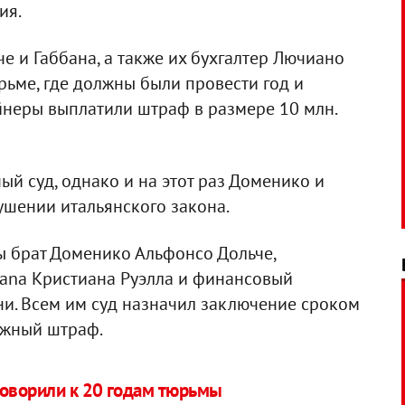
ия.
 и Габбана, а также их бухгалтер Лючиано
рьме, где должны были провести год и
йнеры выплатили штраф в размере 10 млн.
й суд, однако и на этот раз Доменико и
шении итальянского закона.
 брат Доменико Альфонсо Дольче,
ana Кристиана Руэлла и финансовый
и. Всем им суд назначил заключение сроком
ежный штраф.
говорили к 20 годам тюрьмы