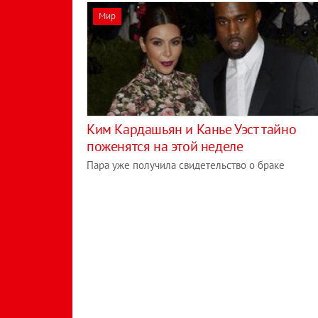
Мир
Ким Кардашьян и Канье Уэст тайно
поженятся на этой неделе
Пара уже получила свидетельство о браке