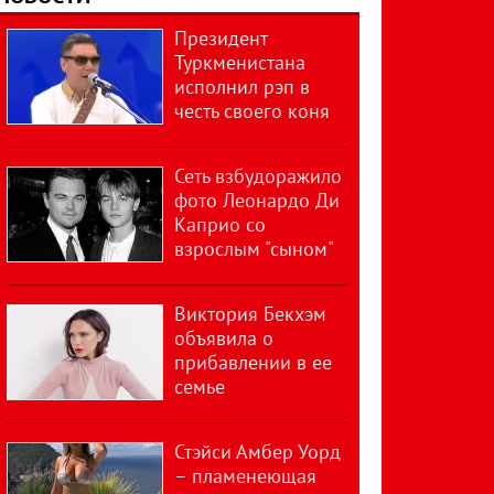
Президент
Туркменистана
исполнил рэп в
честь своего коня
Сеть взбудоражило
фото Леонардо Ди
Каприо со
взрослым "сыном"
Виктория Бекхэм
объявила о
прибавлении в ее
семье
Стэйси Амбер Уорд
– пламенеющая