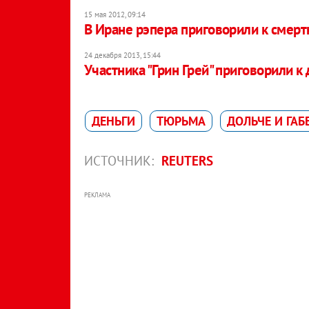
15 мая 2012, 09:14
В Иране рэпера приговорили к смерт
24 декабря 2013, 15:44
Участника "Грин Грей" приговорили к
ДЕНЬГИ
ТЮРЬМА
ДОЛЬЧЕ И ГАБ
ИСТОЧНИК:
REUTERS
РЕКЛАМА