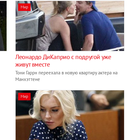
Мир
Леонардо ДиКаприо с подругой уже
живут вместе
Тони Гаррн переехала в новую квартиру актера на
Манхэттене
Мир