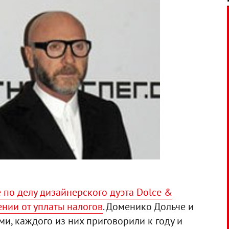
 по делу дизайнерского дуэта Dolce &
нии от уплаты налогов
. Доменико Дольче и
и, каждого из них приговорили к году и