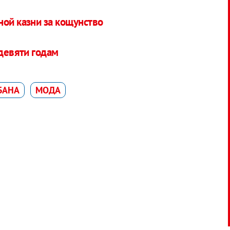
ной казни за кощунство
 девяти годам
БАНА
МОДА