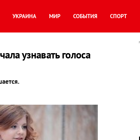
УКРАИНА
МИР
СОБЫТИЯ
СПОРТ
чала узнавать голоса
шается.