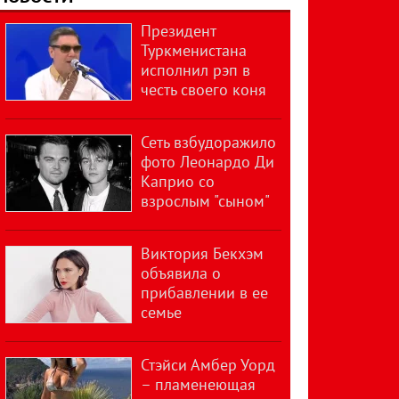
Президент
Туркменистана
исполнил рэп в
честь своего коня
Сеть взбудоражило
фото Леонардо Ди
Каприо со
взрослым "сыном"
Виктория Бекхэм
объявила о
прибавлении в ее
семье
Стэйси Амбер Уорд
– пламенеющая