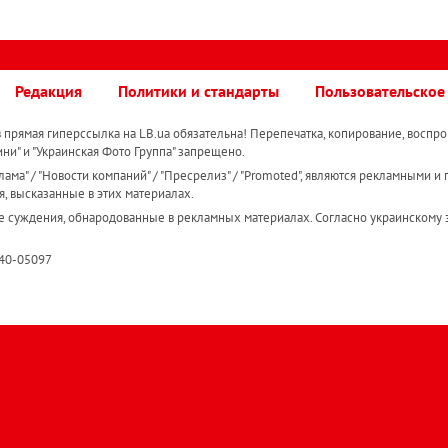
Редакция
Политики и стандарты
Пользовательское
прямая гиперссылка на LB.ua обязательна! Перепечатка, копирование, воспро
ини" и "Украинская Фото Группа" запрещено.
ама" / "Новости компаний" / "Пресрелиз" / "Promoted", являются рекламными и 
я, высказанные в этих материалах.
е суждения, обнародованные в рекламных материалах. Согласно украинскому з
R40-05097