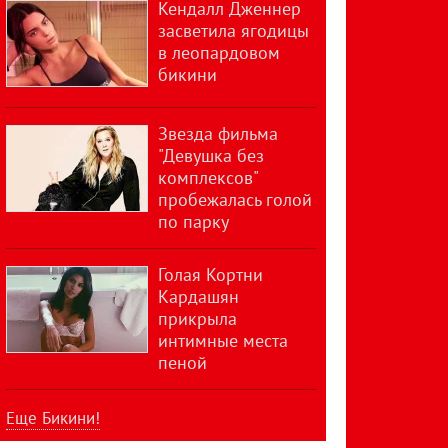
Кендалл Дженнер
засветила ягодицы
в леопардовом
бикини
Звезда фильма
"Девушка без
комплексов"
пробежалась голой
по парку
Голая Кортни
Кардашян
прикрыла
интимные места
пеной
Еще Бикини!