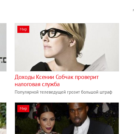
Мир
Доходы Ксении Собчак проверит
налоговая служба
Популярной телеведущей грозит большой штраф
Мир