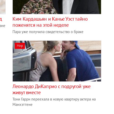
д
Ким Кардашьян и Канье Уэст тайно
поженятся на этой неделе
ане
Пара уже получила свидетельство о браке
Мир
Леонардо ДиКаприо с подругой уже
живут вместе
Тони Гаррн переехала в новую квартиру актера на
Манхэттене