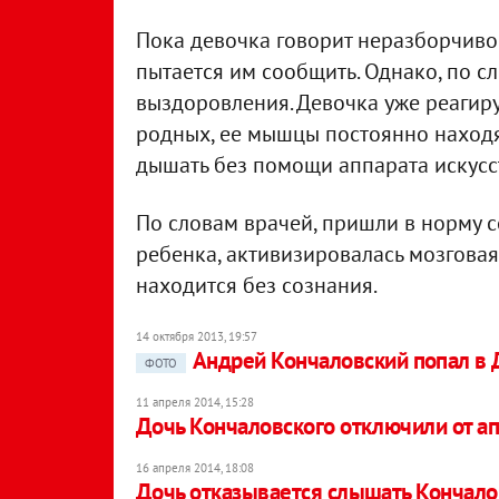
Пока девочка говорит неразборчиво 
пытается им сообщить. Однако, по с
выздоровления. Девочка уже реагир
родных, ее мышцы постоянно находят
дышать без помощи аппарата искусс
По словам врачей, пришли в норму 
ребенка, активизировалась мозговая
находится без сознания.
14 октября 2013, 19:57
Андрей Кончаловский попал в
ФОТО
11 апреля 2014, 15:28
Дочь Кончаловского отключили от ап
16 апреля 2014, 18:08
Дочь отказывается слышать Кончало