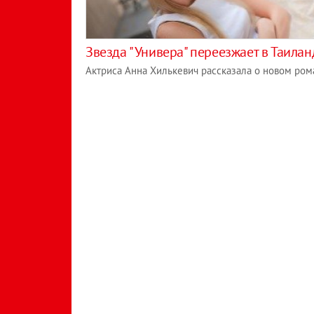
Звезда "Универа" переезжает в Таилан
Актриса Анна Хилькевич рассказала о новом ром