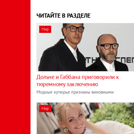
ЧИТАЙТЕ В РАЗДЕЛЕ
Мир
Дольче и Габбана приговорили к
тюремному заключению
Модные кутюрье признаны виновными
Мир