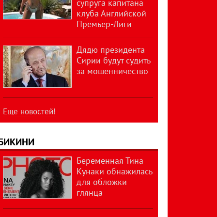
супруга капитана
клуба Английской
Премьер-Лиги
Дядю президента
Сирии будут судить
за мошенничество
Еще новостей!
БИКИНИ
Беременная Тина
Кунаки обнажилась
для обложки
глянца