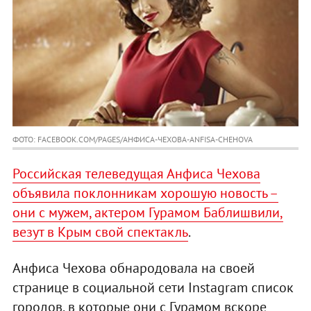
ФОТО: FACEBOOK.COM/PAGES/АНФИСА-ЧЕХОВА-ANFISA-CHEHOVA
Российская телеведущая Анфиса Чехова
объявила поклонникам хорошую новость –
они с мужем, актером Гурамом Баблишвили,
везут в Крым свой спектакль
.
Анфиса Чехова обнародовала на своей
странице в социальной сети Instagram список
городов, в которые они с Гурамом вскоре