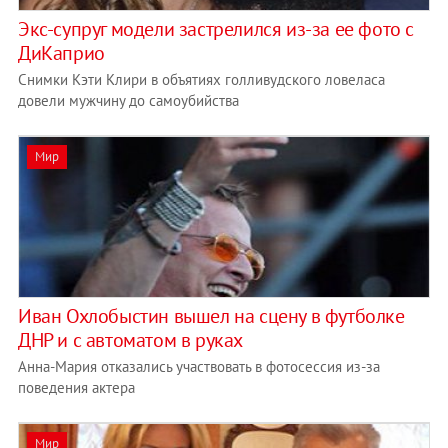
Экс-супруг модели застрелился из-за ее фото с
ДиКаприо
Снимки Кэти Клири в объятиях голливудского ловеласа
довели мужчину до самоубийства
Мир
Иван Охлобыстин вышел на сцену в футболке
ДНР и с автоматом в руках
Анна-Мария отказались участвовать в фотосессия из-за
поведения актера
Мир