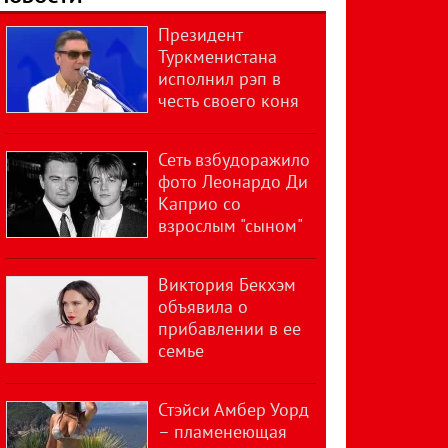
Президент
Туркменистана
исполнил рэп в
честь своего коня
Сеть взбудоражило
фото Леонардо Ди
Каприо со
взрослым "сыном"
Виктория Бекхэм
объявила о
прибавлении в ее
семье
Стэйси Амбер Уорд
– пламенеющая