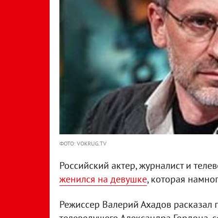
ФОТО: VOKRUG.TV
Российский актер, журналист и тел
женился на девушке
, которая намно
Режиссер Валерий Ахадов расказал 