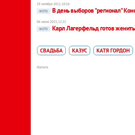
29 октября 2012, 10:16
В день выборов "регионал" Ко
ФОТО
06 июня 2013, 12:22
Карл Лагерфельд готов женить
ФОТО
СВАДЬБА
КАЗУС
КАТЯ ГОРДОН
РЕКЛАМА