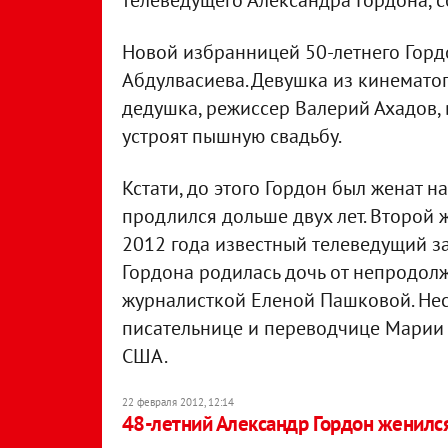
телеведущего Александра Гордона, с
Новой избранницей 50-летнего Горд
Абдулвасиева. Девушка из кинематог
дедушка, режиссер Валерий Ахадов, 
устроят пышную свадьбу.
Кстати, до этого Гордон был женат на
продлился дольше двух лет. Второй 
2012 года известный телеведущий зая
Гордона родилась дочь от непродол
журналисткой Еленой Пашковой. Нес
писательнице и переводчице Марии 
США.
22 февраля 2012, 12:14
48-летний Александр Гордон женился