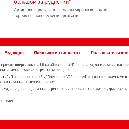
большом затруднении"
Артист шокирован, что "солдаты украинской армии
торгуют человеческими органами"
Редакция
Политики и стандарты
Пользовательское
прямая гиперссылка на LB.ua обязательна! Перепечатка, копирование, воспро
ини" и "Украинская Фото Группа" запрещено.
ама" / "Новости компаний" / "Пресрелиз" / "Promoted", являются рекламными и 
я, высказанные в этих материалах.
е суждения, обнародованные в рекламных материалах. Согласно украинскому з
R40-05097