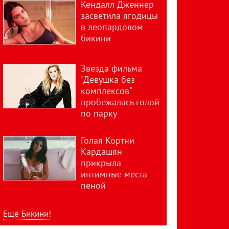
Кендалл Дженнер
засветила ягодицы
в леопардовом
бикини
Звезда фильма
"Девушка без
комплексов"
пробежалась голой
по парку
Голая Кортни
Кардашян
прикрыла
интимные места
пеной
Еще Бикини!