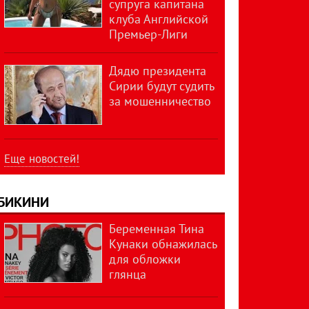
супруга капитана
клуба Английской
Премьер-Лиги
Дядю президента
Сирии будут судить
за мошенничество
Еще новостей!
БИКИНИ
Беременная Тина
Кунаки обнажилась
для обложки
глянца