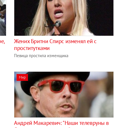
е,
Жених Бритни Спирс изменял ей с
проститутками
Певица простила изменщика
Мир
Андрей Макаревич: "Наши телевруны в