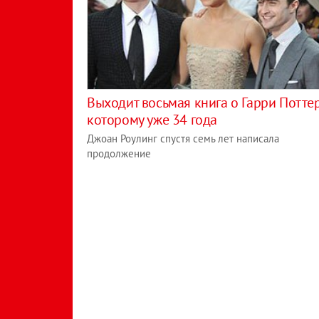
Выходит восьмая книга о Гарри Поттер
которому уже 34 года
Джоан Роулинг спустя семь лет написала
продолжение