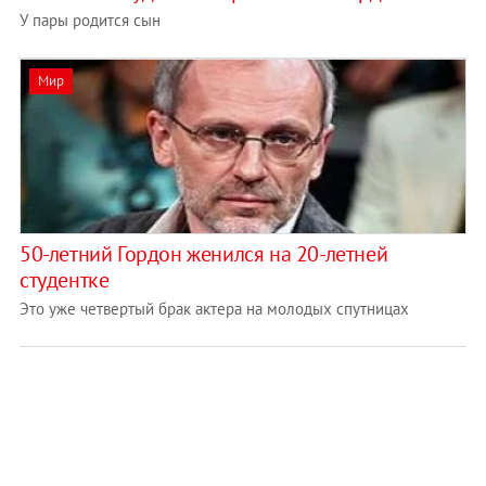
У пары родится сын
Мир
50-летний Гордон женился на 20-летней
студентке
Это уже четвертый брак актера на молодых спутницах