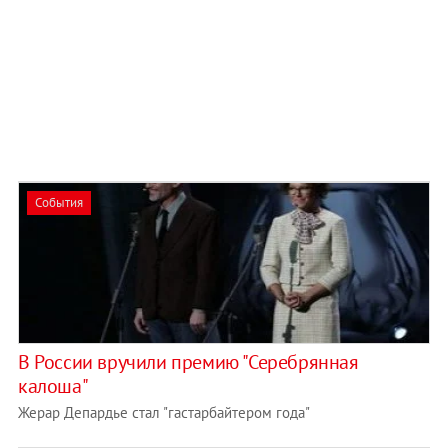
События
В России вручили премию "Серебрянная
калоша"
Жерар Депардье стал "гастарбайтером года"