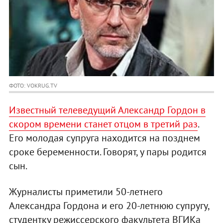
ФОТО: VOKRUG.TV
Известный телеведущий Александр Гордон в
скором времени станет отцом в третий раз
.
Его молодая супруга находится на позднем
сроке беременности. Говорят, у пары родится
сын.
Журналисты приметили 50-летнего
Александра Гордона и его 20-летнюю супругу,
студентку режиссерского факультета ВГИКа