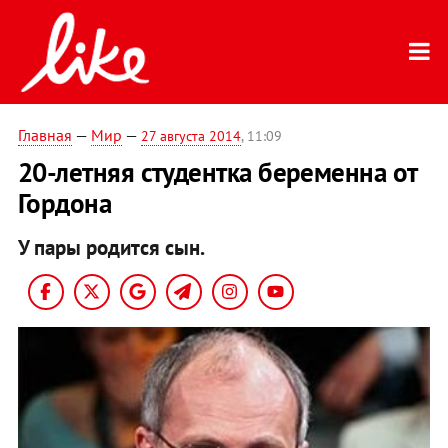
Главная
—
Мир
—
27 августа 2014
, 11:09
20-летняя студентка беременна от
Гордона
У пары родится сын.