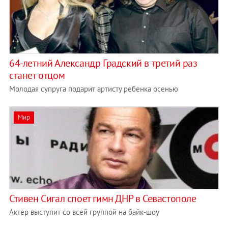
64-летний Александр Градский в третий раз
станет отцом
Молодая супруга подарит артисту ребенка осенью
Мир
Стивен Сигал споет гимн ДНР в Севастополе
Актер выступит со всей группой на байк-шоу