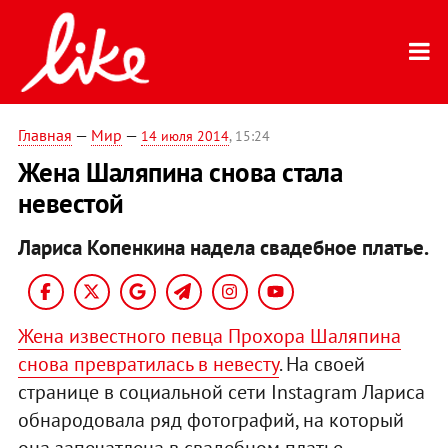
Главная
—
Мир
—
14 июля 2014
, 15:24
Жена Шаляпина снова стала
невестой
Лариса Копенкина надела свадебное платье.
Жена известного певца Прохора Шаляпина
снова превратилась в невесту
. На своей
странице в социальной сети Instagram Лариса
обнародовала ряд фотографий, на который
она запечатлена в свадебном платье.