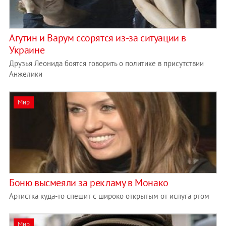
Агутин и Варум ссорятся из-за ситуации в
Украине
Друзья Леонида боятся говорить о политике в присутствии
Анжелики
Мир
Боню высмеяли за рекламу в Монако
Артистка куда-то спешит с широко открытым от испуга ртом
Мир