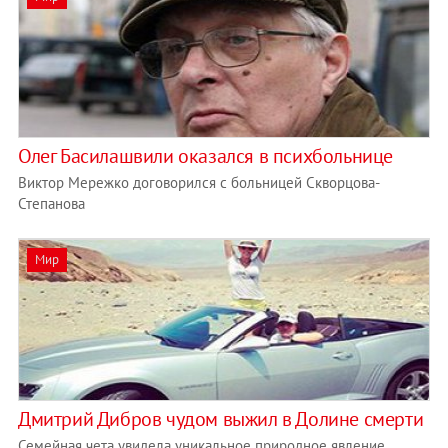
Олег Басилашвили оказался в психбольнице
Виктор Мережко договорился с больницей Скворцова-
Степанова
Мир
Дмитрий Дибров чудом выжил в Долине смерти
Семейная чета увидела уникальное природное явление