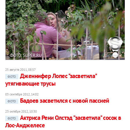
ФОТО: SUPER.RU
25 августа 2011, 08:57
Дженнифер Лопес "засветила"
ФОТО
утягивающие трусы
03 сентября 2012, 14:02
Бадоев засветился с новой пассией
ФОТО
23 октября 2012, 10:30
Актриса Рени Олстэд "засветила" сосок в
ФОТО
Лос-Анджелесе