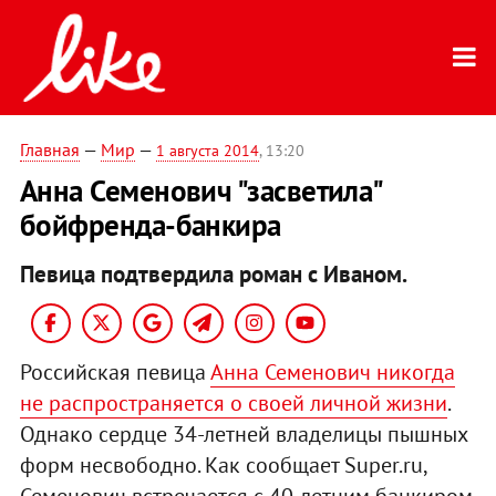
Главная
—
Мир
—
1 августа 2014
, 13:20
Анна Семенович "засветила"
бойфренда-банкира
Певица подтвердила роман с Иваном.
Российская певица
Анна Семенович никогда
не распространяется о своей личной жизни
.
Однако сердце 34-летней владелицы пышных
форм несвободно. Как сообщает Super.ru,
Семенович встречается с 40-летним банкиром